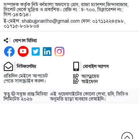
সম্পাদক কর্তৃক নিউ বর্নমালা অফসেড প্রেস, রাজা ম্যানশন,জিন্দাবাজার,
সিলেট থেকে মুদ্রিত ও প্রকাশিত। রেজি নং : চ-৭০০, ডিক্লারেশন নং:
সিল-১৪৩/১৪।
ই-মেইল:
shabujprantho@gmail.com
ফোন: ০১৭১১২২৪৫৯৮,
০১৭১৫-৮০৮৮০৪
সোশ্যাল মিডিয়া
নিউজলেটার
মোবাইল অ্যাপস
প্রতিদিন মেইলে আপডেট
অ্যান্ড্রয়েড
পেতে সাবস্ক্রাইব করুন।
আইফোন
স্বত্ব © সবুজ প্রান্ত মিডিয়া
এই ওয়েবসাইটের কোনো লেখা, ছবি, ভিডিও
লিমিটেড ২০২৬
অনুমতি ছাড়া ব্যবহার বেআইনি।