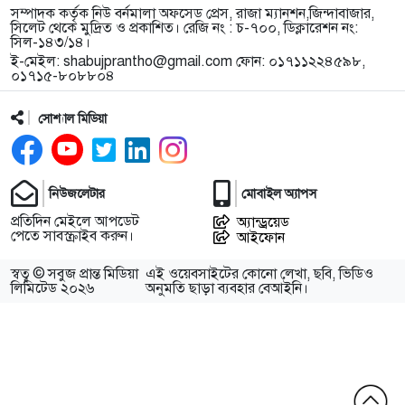
সম্পাদক কর্তৃক নিউ বর্নমালা অফসেড প্রেস, রাজা ম্যানশন,জিন্দাবাজার,
সিলেট থেকে মুদ্রিত ও প্রকাশিত। রেজি নং : চ-৭০০, ডিক্লারেশন নং:
সিল-১৪৩/১৪।
ই-মেইল:
shabujprantho@gmail.com
ফোন: ০১৭১১২২৪৫৯৮,
০১৭১৫-৮০৮৮০৪
সোশ্যাল মিডিয়া
নিউজলেটার
মোবাইল অ্যাপস
প্রতিদিন মেইলে আপডেট
অ্যান্ড্রয়েড
পেতে সাবস্ক্রাইব করুন।
আইফোন
স্বত্ব © সবুজ প্রান্ত মিডিয়া
এই ওয়েবসাইটের কোনো লেখা, ছবি, ভিডিও
লিমিটেড ২০২৬
অনুমতি ছাড়া ব্যবহার বেআইনি।