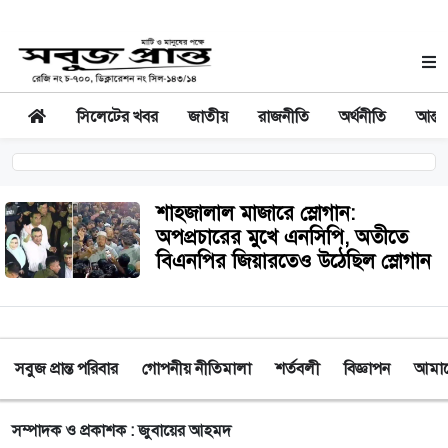
সিলেটের খবর
জাতীয়
রাজনীতি
অর্থনীতি
আন্তর
শাহজালাল মাজারে স্লোগান:
অপপ্রচারের মুখে এনসিপি, অতীতে
বিএনপির জিয়ারতেও উঠেছিল স্লোগান
সবুজ প্রান্ত পরিবার
গোপনীয় নীতিমালা
শর্তবলী
বিজ্ঞাপন
আমাদে
সম্পাদক ও প্রকাশক : জুবায়ের আহমদ