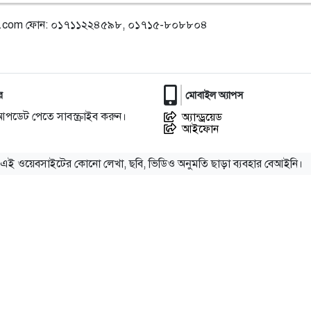
l.com
ফোন: ০১৭১১২২৪৫৯৮, ০১৭১৫-৮০৮৮০৪
র
মোবাইল অ্যাপস
আপডেট পেতে সাবস্ক্রাইব করুন।
অ্যান্ড্রয়েড
আইফোন
এই ওয়েবসাইটের কোনো লেখা, ছবি, ভিডিও অনুমতি ছাড়া ব্যবহার বেআইনি।