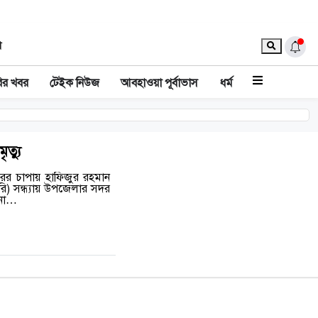
া
ির খবর
টেইক নিউজ
আবহাওয়া পূর্বাভাস
ধর্ম
ৃত্যু
রের চাপায় হাফিজুর রহমান
রি) সন্ধ্যায় উপজেলার সদর
টনা…