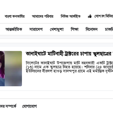
সোশ্যাল মিডিয়
বাংলা কনভার্টার
আমাদের পরিবার
নিউজ আর্কাইভ
আন্তর্জাতিক
সারাদেশ
খেলাধুলা
শিক্ষা
বিনোদন
চাকর
কানাইঘাটে মাটিবাহী ট্রাক্টরের চাপায় স্কুলছাত্রের ম
সিলেটের কানাইঘাট উপজেলায় মাটি বহনকারী একটি ট্রাক্ট
(১৩) নামে এক স্কুলছাত্র নিহত হয়েছে। শনিবার (২৪ জানুয়া
ইউনিয়নের বীরদল হাওড় সানন্দপুর গ্রামে এই মর্মান্তিক দুর্ঘ
র সম্পর্কে
যোগাযোগ