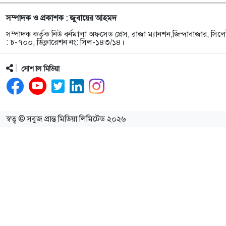
সম্পাদক ও প্রকাশক : জুবায়ের আহমদ
সম্পাদক কর্তৃক নিউ বর্নমালা অফসেড প্রেস, রাজা ম্যানশন,জিন্দাবাজার, সিলে
: চ-৭০০, ডিক্লারেশন নং: সিল-১৪৩/১৪।
সোশ্যাল মিডিয়া
স্বত্ব © সবুজ প্রান্ত মিডিয়া লিমিটেড ২০২৬