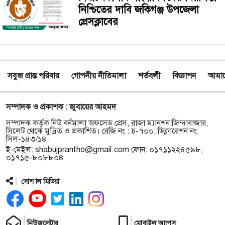
নিশ্চিতের দাবি জকিগঞ্জ উপজেলা
প্রেসক্লাবের
সবুজ প্রান্ত পরিবার
গোপনীয় নীতিমালা
শর্তবলী
বিজ্ঞাপন
আমাদে
সম্পাদক ও প্রকাশক : জুবায়ের আহমদ
সম্পাদক কর্তৃক নিউ বর্নমালা অফসেড প্রেস, রাজা ম্যানশন,জিন্দাবাজার,
সিলেট থেকে মুদ্রিত ও প্রকাশিত। রেজি নং : চ-৭০০, ডিক্লারেশন নং:
সিল-১৪৩/১৪।
ই-মেইল:
shabujprantho@gmail.com
ফোন: ০১৭১১২২৪৫৯৮,
০১৭১৫-৮০৮৮০৪
সোশ্যাল মিডিয়া
নিউজলেটার
মোবাইল অ্যাপস