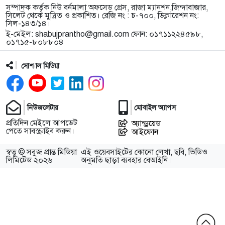
সম্পাদক কর্তৃক নিউ বর্নমালা অফসেড প্রেস, রাজা ম্যানশন,জিন্দাবাজার,
সিলেট থেকে মুদ্রিত ও প্রকাশিত। রেজি নং : চ-৭০০, ডিক্লারেশন নং:
সিল-১৪৩/১৪।
ই-মেইল:
shabujprantho@gmail.com
ফোন: ০১৭১১২২৪৫৯৮,
০১৭১৫-৮০৮৮০৪
সোশ্যাল মিডিয়া
নিউজলেটার
মোবাইল অ্যাপস
প্রতিদিন মেইলে আপডেট
অ্যান্ড্রয়েড
পেতে সাবস্ক্রাইব করুন।
আইফোন
স্বত্ব © সবুজ প্রান্ত মিডিয়া
এই ওয়েবসাইটের কোনো লেখা, ছবি, ভিডিও
লিমিটেড ২০২৬
অনুমতি ছাড়া ব্যবহার বেআইনি।