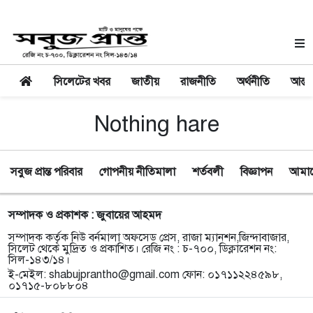
সিলেটের খবর
জাতীয়
রাজনীতি
অর্থনীতি
আন্তর
Nothing hare
সবুজ প্রান্ত পরিবার
গোপনীয় নীতিমালা
শর্তবলী
বিজ্ঞাপন
আমাদে
সম্পাদক ও প্রকাশক : জুবায়ের আহমদ
সম্পাদক কর্তৃক নিউ বর্নমালা অফসেড প্রেস, রাজা ম্যানশন,জিন্দাবাজার,
সিলেট থেকে মুদ্রিত ও প্রকাশিত। রেজি নং : চ-৭০০, ডিক্লারেশন নং:
সিল-১৪৩/১৪।
ই-মেইল:
shabujprantho@gmail.com
ফোন: ০১৭১১২২৪৫৯৮,
০১৭১৫-৮০৮৮০৪