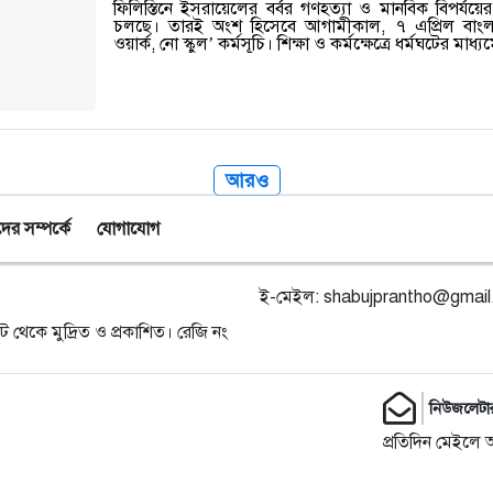
ফিলিস্তিনে ইসরায়েলের বর্বর গণহত্যা ও মানবিক বিপর্যয়ের ব
চলছে। তারই অংশ হিসেবে আগামীকাল, ৭ এপ্রিল বাং
ওয়ার্ক, নো স্কুল’ কর্মসূচি। শিক্ষা ও কর্মক্ষেত্রে ধর্মঘটের মাধ
আরও
র সম্পর্কে
যোগাযোগ
ই-মেইল:
shabujprantho@gmai
ট থেকে মুদ্রিত ও প্রকাশিত। রেজি নং
নিউজলেটা
প্রতিদিন মেইলে 