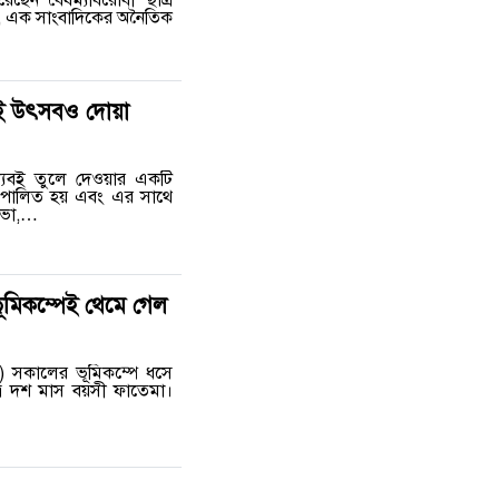
েছেন বৈষম্যবিরোধী ছাত্র
ি, এক সাংবাদিকের অনৈতিক
র বই উৎসবও দোয়া
 পাঠ্যবই তুলে দেওয়ার একটি
রি পালিত হয় এবং এর সাথে
 সভা,…
ূমিকম্পেই থেমে গেল
বর) সকালের ভূমিকম্পে ধসে
ত্র দশ মাস বয়সী ফাতেমা।