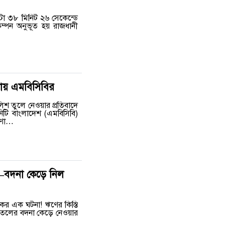
০টা ৩৮ মিনিট ২৬ সেকেন্ডে
কম্পন অনুভূত হয় রাজধানী
ণায় এমবিসিবির
লিশ তুলে নেওয়ার প্রতিবাদে
িটি বাংলাদেশ (এমবিসিবি)
ষণা…
না–বদনা কেড়ে নিল
্যকর এক ঘটনা! ঋণের কিস্তি
 পিতলের বদনা কেড়ে নেওয়ার