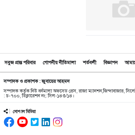
সবুজ প্রান্ত পরিবার
গোপনীয় নীতিমালা
শর্তবলী
বিজ্ঞাপন
আমাদে
সম্পাদক ও প্রকাশক : জুবায়ের আহমদ
সম্পাদক কর্তৃক নিউ বর্নমালা অফসেড প্রেস, রাজা ম্যানশন,জিন্দাবাজার, সিলে
: চ-৭০০, ডিক্লারেশন নং: সিল-১৪৩/১৪।
সোশ্যাল মিডিয়া