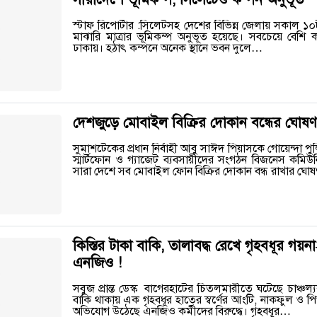
স্টাফ রিপোর্টার :সিলেটসহ দেশের বিভিন্ন জেলায় সকাল ১
মাঝারি মাত্রার ভূমিকম্প অনুভূত হয়েছে। সবচেয়ে বেশি 
ঢাকায়। হঠাৎ কম্পনে অনেক স্থানে ভবন দুলে…
দেশজুড়ে মোবাইল বিক্রির দোকান বন্ধের ঘোষ
সুমাশটেকের প্রধান নির্বাহী আবু সাঈদ পিয়াসকে গোয়েন্দা পু
স্মার্টফোন ও গ্যাজেট ব্যবসায়ীদের সংগঠন বিজনেস কমিউন
সারা দেশে সব মোবাইল ফোন বিক্রির দোকান বন্ধ রাখার ঘো
কিস্তির টাকা বাকি, তালাবদ্ধ রেখে গৃহবধূর গয়
এনজিও !
সবুজ প্রান্ত ডেস্ক বাগেরহাটের চিতলমারীতে ঘটেছে চাঞ্চল
বাকি থাকায় এক গৃহবধূর হাতের স্বর্ণের আংটি, নাকফুল ও
অভিযোগ উঠেছে এনজিও কর্মীদের বিরুদ্ধে। গৃহবধূর…