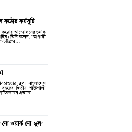
ে কঠোর কর্মসূচি
করলে কঠোর আন্দোলনের হুমকি
াছিন। তিনি বলেন, “আগামী
া-চট্টগ্রাম…
কা
আবহাওয়ার রূপ। বাংলাদেশ
রের দ্বিতীয় শক্তিশালী
বৃষ্টিবলয়ের প্রভাবে…
নো ওয়ার্ক নো স্কুল’