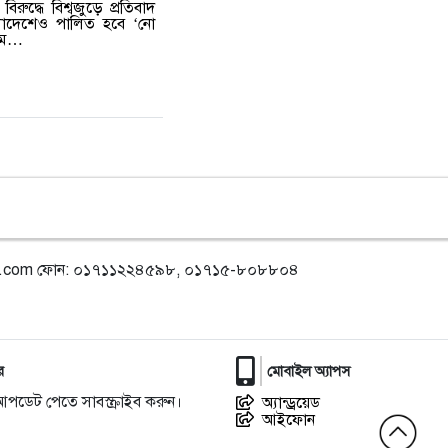
িরুদ্ধে বিশ্বজুড়ে প্রতিবাদ
লাদেশেও পালিত হবে ‘নো
্যমে…
l.com
ফোন: ০১৭১১২২৪৫৯৮, ০১৭১৫-৮০৮৮০৪
র
মোবাইল অ্যাপস
আপডেট পেতে সাবস্ক্রাইব করুন।
অ্যান্ড্রয়েড
আইফোন