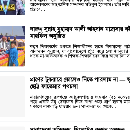
চাঁদাবাজির ভুয়া মামলায় ফাঁসানো হয়েছে বলে দাবি কর
আন্দোলনের সাংগঠনিক সম্পাদক মঈনুল ইসলাম। তাঁর দাব
প্রস্তাবে…
দারুস্ সুন্নাহ মুহাম্মদ আলী আহসান মাদ্রাসা
মাহফিল অনুষ্ঠিত
‎নতুন শিক্ষাবর্ষের শুরুতে শিক্ষার্থীদের হাতে বিনামূল্যে
আনন্দঘন অনুষ্ঠান, যা বাংলাদেশে প্রতি বছর ১লা জানুয়া
থাকে মা-অভিভাবক ও শিক্ষক-শিক্ষার্থীদের নিয়ে আলোচনা
প্রাণের টুকরারে কোলেও নিতে পারলাম না — ভ
ছোট্ট ফাতেমার পথচলা
নারায়ণগঞ্জের রূপগঞ্জে ক্যানেলপাড়ায় শুক্রবার (২১ নভেম্
পড়া একটি উঁচু দেয়ালের নিচে চাপা পড়ে প্রাণ হারায় মা
সকালে নানাবাড়ি যাওয়ার জন্য মা-কন্যা ঘর থেকে…
সারাদেশে ভূমিকম্প, সিলেটেও কম্পন অনুভূত