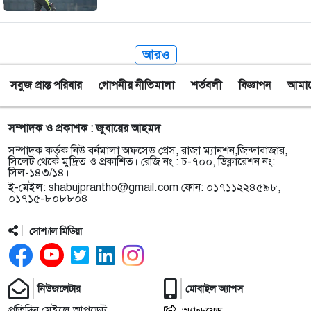
আরও
সবুজ প্রান্ত পরিবার
গোপনীয় নীতিমালা
শর্তবলী
বিজ্ঞাপন
আমাদে
সম্পাদক ও প্রকাশক : জুবায়ের আহমদ
সম্পাদক কর্তৃক নিউ বর্নমালা অফসেড প্রেস, রাজা ম্যানশন,জিন্দাবাজার,
সিলেট থেকে মুদ্রিত ও প্রকাশিত। রেজি নং : চ-৭০০, ডিক্লারেশন নং:
সিল-১৪৩/১৪।
ই-মেইল:
shabujprantho@gmail.com
ফোন: ০১৭১১২২৪৫৯৮,
০১৭১৫-৮০৮৮০৪
সোশ্যাল মিডিয়া
নিউজলেটার
মোবাইল অ্যাপস
প্রতিদিন মেইলে আপডেট
অ্যান্ড্রয়েড