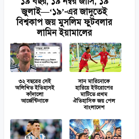
১৯ বছর, ১৯ নম্বর জার্সি, ১৯
জুলাই—‘১৯’-এর জাদুতেই
বিশ্বকাপ জয় মুসলিম ফুটবলার
লামিন ইয়ামালের
৩২ বছরের সেই
​সান মারিনোকে
অলিখিত ইতিহাসই
হারিয়ে ইউরোপের
কাঁদালো
মাটিতে প্রথম
আর্জেন্টিনাকে
ঐতিহাসিক জয় পেল
বাংলাদেশ