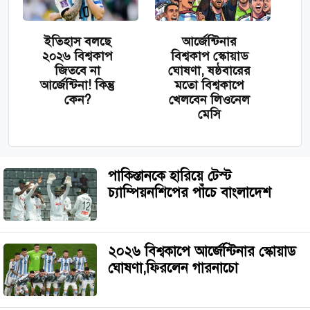
ইতিহাস বলছে
আর্জেন্টিনার
২০২৬ বিশ্বকাপ
বিশ্বকাপ স্কোয়াড
জিতবে না
ঘোষণা, ষষ্ঠবারের
আর্জেন্টিনা! কিন্তু
মতো বিশ্বকাপে
কেন?
খেলবেন লিওনেল
মেসি
পাকিস্তানকে হারিয়ে টেস্ট
চ্যাম্পিয়নশিপের পাঁচে বাংলাদেশ
২০২৬ বিশ্বকাপে আর্জেন্টিনার স্কোয়াড
ঘোষণা,ফিরলেন গারনাচো