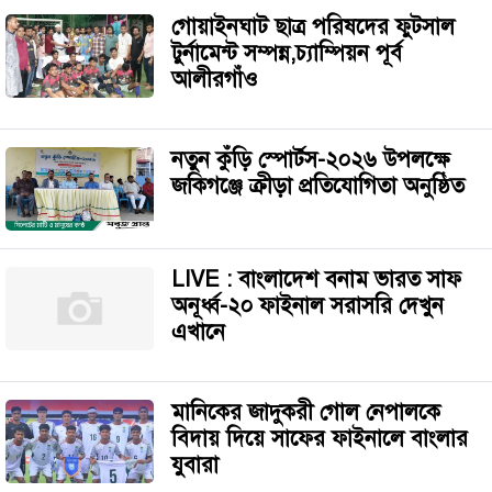
গোয়াইনঘাট ছাত্র পরিষদের ফুটসাল
টুর্নামেন্ট সম্পন্ন,চ্যাম্পিয়ন পূর্ব
আলীরগাঁও
নতুন কুঁড়ি স্পোর্টস-২০২৬ উপলক্ষে
জকিগঞ্জে ক্রীড়া প্রতিযোগিতা অনুষ্ঠিত
LIVE : বাংলাদেশ বনাম ভারত সাফ
অনূর্ধ্ব-২০ ফাইনাল সরাসরি দেখুন
এখানে
‎মানিকের জাদুকরী গোল নেপালকে
বিদায় দিয়ে সাফের ফাইনালে বাংলার
যুবারা