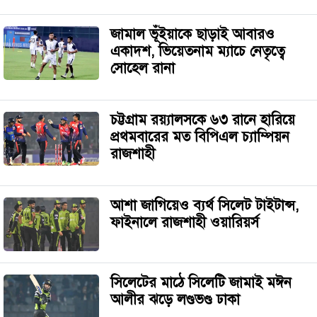
জামাল ভূঁইয়াকে ছাড়াই আবারও
একাদশ, ভিয়েতনাম ম্যাচে নেতৃত্বে
সোহেল রানা
চট্টগ্রাম রয়্যালসকে ৬৩ রানে হারিয়ে
প্রথমবারের মত বিপিএল চ্যাম্পিয়ন
রাজশাহী
আশা জাগিয়েও ব্যর্থ সিলেট টাইটান্স,
ফাইনালে রাজশাহী ওয়ারিয়র্স
​সিলেটের মাঠে সিলেটি জামাই মঈন
আলীর ঝড়ে লণ্ডভণ্ড ঢাকা