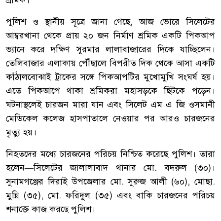
শ্রমিক।
‎পুলিশ ও স্থানীয় সূত্রে জানা গেছে, আজ ভোরে সিলেটের
আম্বরখানা থেকে প্রায় ২০ জন নির্মাণ শ্রমিক একটি পিকআপ
ভ্যানে করে দক্ষিণ সুরমার লালাবাজারের দিকে যাচ্ছিলেন।
তেলিবাজার এলাকায় পৌঁছালে বিপরীত দিক থেকে আসা একটি
কাঁঠালবোঝাই ট্রাকের সঙ্গে পিকআপটির মুখোমুখি সংঘর্ষ হয়।
এতে পিকআপে থাকা শ্রমিকরা মহাসড়কে ছিটকে পড়েন।
ঘটনাস্থলেই চারজন মারা যান এবং সিলেট এম এ জি ওসমানী
মেডিকেল কলেজ হাসপাতালে নেওয়ার পর আরও চারজনের
মৃত্যু হয়।
‎নিহতদের মধ্যে চারজনের পরিচয় নিশ্চিত করেছে পুলিশ। তারা
হলেন—সিলেটের জালালাবাদ থানার মো. বদরুল (৩০)।
সুনামগঞ্জের দিরাই উপজেলার মো. সুরুজ আলী (৬০), মোছা.
মুন্নি (৩৫), মো. ফরিদুল (৩৫) এবং বাকি চারজনের পরিচয়
শনাক্তে কাজ করছে পুলিশ।