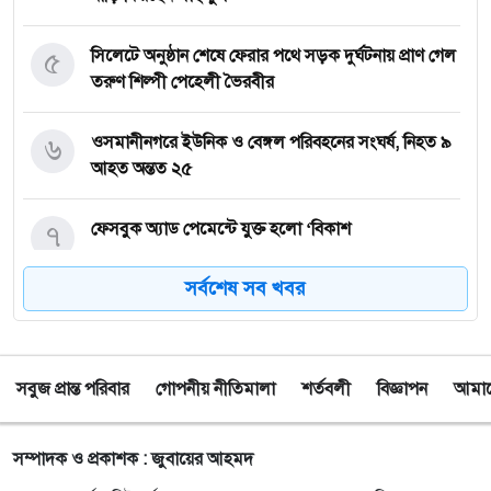
৫
সিলেটে অনুষ্ঠান শেষে ফেরার পথে সড়ক দুর্ঘটনায় প্রাণ গেল
তরুণ শিল্পী পেহেলী ভৈরবীর
৬
ওসমানীনগরে ইউনিক ও বেঙ্গল পরিবহনের সংঘর্ষ, নিহত ৯
আহত অন্তত ২৫
৭
ফেসবুক অ্যাড পেমেন্টে যুক্ত হলো ‘বিকাশ
সর্বশেষ সব খবর
৮
সিলেটে চার বছরের শিশু ফাহিমা ধর্ষণ ও হত্যা মামলায়
জাকিরের ফাঁসি, ৫ লাখ টাকা জরিমানা
সবুজ প্রান্ত পরিবার
গোপনীয় নীতিমালা
শর্তবলী
বিজ্ঞাপন
আমাদে
৯
নয়াদিল্লিতে সাজাপ্রাপ্ত গণহত্যাকারী শেখ হাসিনাকে
সংবাদমাধ্যমের মুখোমুখি হতে দেওয়ায় ঢাকার তীব্র ক্ষোভ
সম্পাদক ও প্রকাশক : জুবায়ের আহমদ
১০
বড়লেখায় গণভোটের রায় ও জুলাই সনদ বাস্তবায়নের