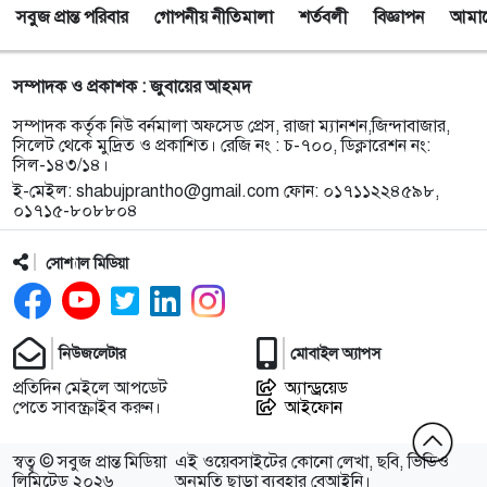
সবুজ প্রান্ত পরিবার
গোপনীয় নীতিমালা
শর্তবলী
বিজ্ঞাপন
আমাদে
৯
টাঙ্গুয়ার হাওর অবৈধভাবে অনুপ্রবেশের দায়ে ৬ হাউসবোটে
কে জরিমানা
সম্পাদক ও প্রকাশক : জুবায়ের আহমদ
১০
সেপ্টেম্বর থেকে সিলেট ওসমানী বিমানবন্দরে ফের বিদেশি
সম্পাদক কর্তৃক নিউ বর্নমালা অফসেড প্রেস, রাজা ম্যানশন,জিন্দাবাজার,
ফ্লাইট চালু করছে সালামএয়ার
সিলেট থেকে মুদ্রিত ও প্রকাশিত। রেজি নং : চ-৭০০, ডিক্লারেশন নং:
সিল-১৪৩/১৪।
ই-মেইল:
shabujprantho@gmail.com
ফোন: ০১৭১১২২৪৫৯৮,
১১
জকিগঞ্জে প্রাইম মিনিস্টার্স গোল্ডকাপ ফুটবল টুর্নামেন্ট
০১৭১৫-৮০৮৮০৪
উপলক্ষে প্রস্তুতিমূলক সভা
সোশ্যাল মিডিয়া
১২
যশোরের স্কুলছাত্রীকে নিয়ে সিলেটে আত্মগোপন, মাজার
গেট থেকে গ্রেফতার হবিগঞ্জের যুবক
নিউজলেটার
মোবাইল অ্যাপস
১৩
বালাউটে ফ্রি চক্ষু চিকিৎসা ক্যাম্প : প্রায় ৫ শত রোগী
প্রতিদিন মেইলে আপডেট
অ্যান্ড্রয়েড
পেলেন চিকিৎসাসেবা, ছানি অপারেশনের জন্য ১৬২ জন
পেতে সাবস্ক্রাইব করুন।
আইফোন
নির্বাচিত
স্বত্ব © সবুজ প্রান্ত মিডিয়া
এই ওয়েবসাইটের কোনো লেখা, ছবি, ভিডিও
১৪
স্থানীয় উন্নয়নে দরিদ্র জনগোষ্ঠীর অংশগ্রহণ নিশ্চিতে
লিমিটেড ২০২৬
অনুমতি ছাড়া ব্যবহার বেআইনি।