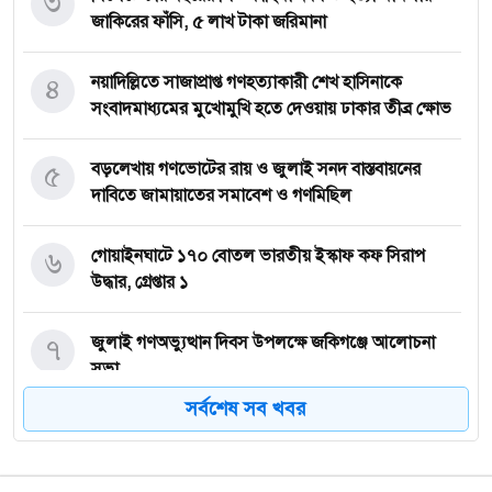
৩
জাকিরের ফাঁসি, ৫ লাখ টাকা জরিমানা
৪
নয়াদিল্লিতে সাজাপ্রাপ্ত গণহত্যাকারী শেখ হাসিনাকে
সংবাদমাধ্যমের মুখোমুখি হতে দেওয়ায় ঢাকার তীব্র ক্ষোভ
৫
বড়লেখায় গণভোটের রায় ও জুলাই সনদ বাস্তবায়নের
দাবিতে জামায়াতের সমাবেশ ও গণমিছিল
৬
গোয়াইনঘাটে ১৭০ বোতল ভারতীয় ইস্কাফ কফ সিরাপ
উদ্ধার, গ্রেপ্তার ১
৭
জুলাই গণঅভ্যুত্থান দিবস উপলক্ষে জকিগঞ্জে আলোচনা
সভা
সর্বশেষ সব খবর
৮
জকিগঞ্জে নিরাপদ ও টেকসই কৃষি নিশ্চিতে জৈবিক উপাদান
ব্যবহারে নারীদের অংশগ্রহণ বিষয়ক মতবিনিময় সভা