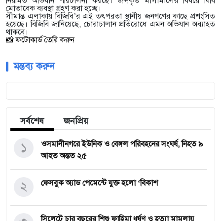
নিয়মিত অভিযান পরিচালনা করছে। জব্দকৃত মালামালের বিষয়ে বিধি
মোতাবেক ব্যবস্থা গ্রহণ করা হচ্ছে।
সীমান্ত এলাকায় বিজিবি’র এই তৎপরতা স্থানীয় জনগণের কাছে প্রশংসিত
হয়েছে। বিজিবি জানিয়েছে, চোরাচালান প্রতিরোধে এমন অভিযান অব্যাহত
থাকবে।
📸 ফটোকার্ড তৈরি করুন
মন্তব্য করুন
সর্বশেষ
জনপ্রিয়
১
ওসমানীনগরে ইউনিক ও বেঙ্গল পরিবহনের সংঘর্ষ, নিহত ৯
আহত অন্তত ২৫
২
ফেসবুক অ্যাড পেমেন্টে যুক্ত হলো ‘বিকাশ
সিলেটে চার বছরের শিশু ফাহিমা ধর্ষণ ও হত্যা মামলায়