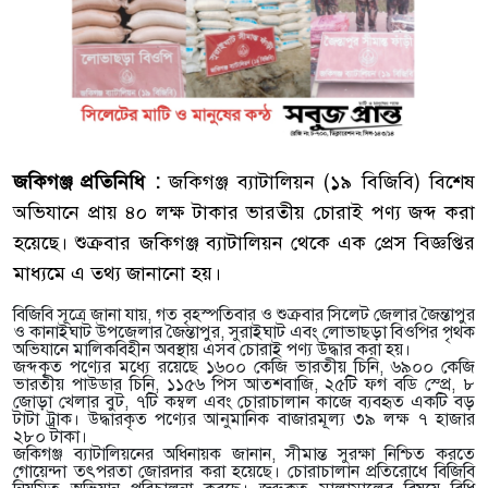
জকিগঞ্জ প্রতিনিধি :
জকিগঞ্জ ব্যাটালিয়ন (১৯ বিজিবি) বিশেষ
অভিযানে প্রায় ৪০ লক্ষ টাকার ভারতীয় চোরাই পণ্য জব্দ করা
হয়েছে। শুক্রবার জকিগঞ্জ ব্যাটালিয়ন থেকে এক প্রেস বিজ্ঞপ্তির
মাধ্যমে এ তথ্য জানানো হয়।
বিজিবি সূত্রে জানা যায়, গত বৃহস্পতিবার ও শুক্রবার সিলেট জেলার জৈন্তাপুর
ও কানাইঘাট উপজেলার জৈন্তাপুর, সুরাইঘাট এবং লোভাছড়া বিওপির পৃথক
অভিযানে মালিকবিহীন অবস্থায় এসব চোরাই পণ্য উদ্ধার করা হয়।
জব্দকৃত পণ্যের মধ্যে রয়েছে ১৬০০ কেজি ভারতীয় চিনি, ৬৯০০ কেজি
ভারতীয় পাউডার চিনি, ১১৫৬ পিস আতশবাজি, ২৫টি ফগ বডি স্প্রে, ৮
জোড়া খেলার বুট, ৭টি কম্বল এবং চোরাচালান কাজে ব্যবহৃত একটি বড়
টাটা ট্রাক। উদ্ধারকৃত পণ্যের আনুমানিক বাজারমূল্য ৩৯ লক্ষ ৭ হাজার
২৮০ টাকা।
জকিগঞ্জ ব্যাটালিয়নের অধিনায়ক জানান, সীমান্ত সুরক্ষা নিশ্চিত করতে
গোয়েন্দা তৎপরতা জোরদার করা হয়েছে। চোরাচালান প্রতিরোধে বিজিবি