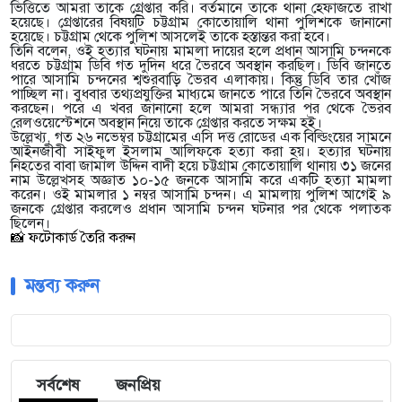
ভিত্তিতে আমরা তাকে গ্রেপ্তার করি। বর্তমানে তাকে থানা হেফাজতে রাখা
হয়েছে। গ্রেপ্তারের বিষয়টি চট্টগ্রাম কোতোয়ালি থানা পুলিশকে জানানো
হয়েছে। চট্টগ্রাম থেকে পুলিশ আসলেই তাকে হস্তান্তর করা হবে।
তিনি বলেন, ওই হত্যার ঘটনায় মামলা দায়ের হলে প্রধান আসামি চন্দনকে
ধরতে চট্টগ্রাম ডিবি গত দুদিন ধরে ভৈরবে অবস্থান করছিল। ডিবি জানতে
পারে আসামি চন্দনের শ্বশুরবাড়ি ভৈরব এলাকায়। কিন্তু ডিবি তার খোঁজ
পাচ্ছিল না। বুধবার তথ্যপ্রযুক্তির মাধ্যমে জানতে পারে তিনি ভৈরবে অবস্থান
করছেন। পরে এ খবর জানানো হলে আমরা সন্ধ্যার পর থেকে ভৈরব
রেলওয়েস্টেশনে অবস্থান নিয়ে তাকে গ্রেপ্তার করতে সক্ষম হই।
উল্লেখ্য, গত ২৬ নভেম্বর চট্টগ্রামের এসি দত্ত রোডের এক বিল্ডিংয়ের সামনে
আইনজীবী সাইফুল ইসলাম আলিফকে হত্যা করা হয়। হত্যার ঘটনায়
নিহতের বাবা জামাল উদ্দিন বাদী হয়ে চট্টগ্রাম কোতোয়ালি থানায় ৩১ জনের
নাম উল্লেখসহ অজ্ঞাত ১০-১৫ জনকে আসামি করে একটি হত্যা মামলা
করেন। ওই মামলার ১ নম্বর আসামি চন্দন। এ মামলায় পুলিশ আগেই ৯
জনকে গ্রেপ্তার করলেও প্রধান আসামি চন্দন ঘটনার পর থেকে পলাতক
ছিলেন।
📸 ফটোকার্ড তৈরি করুন
মন্তব্য করুন
সর্বশেষ
জনপ্রিয়