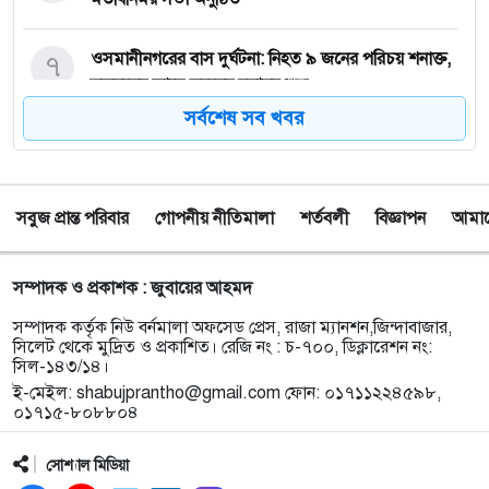
৭
‎ওসমানীনগরের বাস দুর্ঘটনা: নিহত ৯ জনের পরিচয় শনাক্ত,
স্বজনদের কাছে মরদেহ হস্তান্তর শুরু
সর্বশেষ সব খবর
৮
টাঙ্গুয়ার হাওরে গোসল করতে নেমে পানিতে ডুবে
সিরাজগঞ্জের পর্যটকের মৃত্যু
সবুজ প্রান্ত পরিবার
গোপনীয় নীতিমালা
শর্তবলী
বিজ্ঞাপন
আমাদে
৯
তাহিরপুরে কলেজ শিক্ষার্থীর উপর অতর্কিত হামলার
প্রতিবাদে মানববন্ধন অনুষ্ঠিত
সম্পাদক ও প্রকাশক : জুবায়ের আহমদ
১০
পাঁচ বন্ধু মিলে ঘুরতে এসেছিলেন সিলেট, কফিনবন্দি হয়ে
সম্পাদক কর্তৃক নিউ বর্নমালা অফসেড প্রেস, রাজা ম্যানশন,জিন্দাবাজার,
বাড়ি ফিরছেন সাইফুল
সিলেট থেকে মুদ্রিত ও প্রকাশিত। রেজি নং : চ-৭০০, ডিক্লারেশন নং:
সিল-১৪৩/১৪।
ই-মেইল:
shabujprantho@gmail.com
ফোন: ০১৭১১২২৪৫৯৮,
১১
সিলেটে অনুষ্ঠান শেষে ফেরার পথে সড়ক দুর্ঘটনায় প্রাণ গেল
০১৭১৫-৮০৮৮০৪
তরুণ শিল্পী পেহেলী ভৈরবীর
সোশ্যাল মিডিয়া