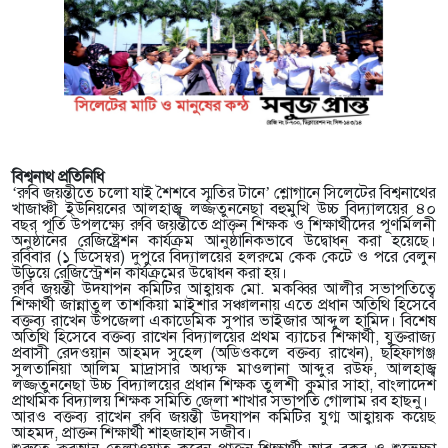
বিশ্বনাথ প্রতিনিধি
‘রুবি জয়ন্তীতে চলো যাই শৈশবে স্মৃতির টানে’ শ্লোগানে সিলেটের বিশ্বনাথের
খাজাঞ্চী ইউনিয়নের আলহাজ্ব লজ্জতুননেছা বহুমুখি উচ্চ বিদ্যালয়ের ৪০
বছর পূর্তি উপলক্ষ্যে রুবি জয়ন্তীতে প্রাক্তন শিক্ষক ও শিক্ষার্থীদের পূণর্মিলনী
অনুষ্ঠানের রেজিষ্ট্রেশন কার্যক্রম আনুষ্ঠানিকভাবে উদ্বোধন করা হয়েছে।
রবিবার (১ ডিসেম্বর) দুপুরে বিদ্যালয়ের হলরুমে কেক কেটে ও পরে বেলুন
উড়িয়ে রেজিস্ট্রেশন কার্যক্রমের উদ্বোধন করা হয়।
রুবি জয়ন্তী উদযাপন কমিটির আহ্বায়ক মো. মকব্বির আলীর সভাপতিত্বে
শিক্ষার্থী জান্নাতুল তাশকিয়া মাইশার সঞ্চালনায় এতে প্রধান অতিথি হিসেবে
বক্তব্য রাখেন উপজেলা একাডেমিক সুপার ভাইজার আব্দুল হামিদ। বিশেষ
অতিথি হিসেবে বক্তব্য রাখেন বিদ্যালয়ের প্রথম ব্যাচের শিক্ষার্থী, যুক্তরাজ্য
প্রবাসী রেদওয়ান আহমদ সুহেল (অডিওকলে বক্তব্য রাখেন), ছহিফাগঞ্জ
সুলতানিয়া আলিম মাদ্রাসার অধ্যক্ষ মাওলানা আব্দুর রউফ, আলহাজ্ব
লজ্জতুননেছা উচ্চ বিদ্যালয়ের প্রধান শিক্ষক তুলশী কুমার সাহা, বাংলাদেশ
প্রাথমিক বিদ্যালয় শিক্ষক সমিতি জেলা শাখার সভাপতি গোলাম রব হাছনু।
আরও বক্তব্য রাখেন রুবি জয়ন্তী উদযাপন কমিটির যুগ্ম আহ্বায়ক কয়েছ
আহমদ, প্রাক্তন শিক্ষার্থী শাহজাহান সজীব।