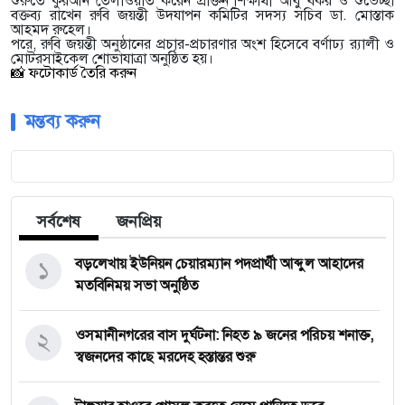
শুরুতে কুরআন তেলাওয়াত করেন প্রাক্তন শিক্ষার্থী আবু বকর ও শুভেচ্ছা
বক্তব্য রাখেন রুবি জয়ন্তী উদযাপন কমিটির সদস্য সচিব ডা. মোস্তাক
আহমদ রুহেল।
পরে, রুবি জয়ন্তী অনুষ্ঠানের প্রচার-প্রচারণার অংশ হিসেবে বর্ণাঢ্য র‍্যালী ও
মোটরসাইকেল শোভাযাত্রা অনুষ্ঠিত হয়।
📸 ফটোকার্ড তৈরি করুন
মন্তব্য করুন
সর্বশেষ
জনপ্রিয়
১
বড়লেখায় ইউনিয়ন চেয়ারম্যান পদপ্রার্থী আব্দুল আহাদের
মতবিনিময় সভা অনুষ্ঠিত
২
‎ওসমানীনগরের বাস দুর্ঘটনা: নিহত ৯ জনের পরিচয় শনাক্ত,
স্বজনদের কাছে মরদেহ হস্তান্তর শুরু