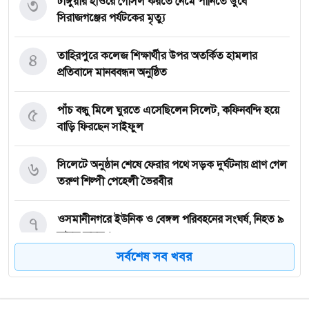
৩
টাঙ্গুয়ার হাওরে গোসল করতে নেমে পানিতে ডুবে
সিরাজগঞ্জের পর্যটকের মৃত্যু
৪
তাহিরপুরে কলেজ শিক্ষার্থীর উপর অতর্কিত হামলার
প্রতিবাদে মানববন্ধন অনুষ্ঠিত
৫
পাঁচ বন্ধু মিলে ঘুরতে এসেছিলেন সিলেট, কফিনবন্দি হয়ে
বাড়ি ফিরছেন সাইফুল
৬
সিলেটে অনুষ্ঠান শেষে ফেরার পথে সড়ক দুর্ঘটনায় প্রাণ গেল
তরুণ শিল্পী পেহেলী ভৈরবীর
৭
ওসমানীনগরে ইউনিক ও বেঙ্গল পরিবহনের সংঘর্ষ, নিহত ৯
আহত অন্তত ২৫
সর্বশেষ সব খবর
৮
ফেসবুক অ্যাড পেমেন্টে যুক্ত হলো ‘বিকাশ