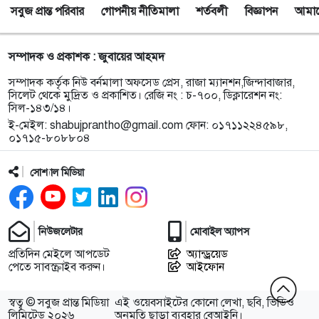
সবুজ প্রান্ত পরিবার
গোপনীয় নীতিমালা
শর্তবলী
বিজ্ঞাপন
আমাদে
৯
সিলেটে চার বছরের শিশু ফাহিমা ধর্ষণ ও হত্যা মামলায়
জাকিরের ফাঁসি, ৫ লাখ টাকা জরিমানা
সম্পাদক ও প্রকাশক : জুবায়ের আহমদ
১০
নয়াদিল্লিতে সাজাপ্রাপ্ত গণহত্যাকারী শেখ হাসিনাকে
সম্পাদক কর্তৃক নিউ বর্নমালা অফসেড প্রেস, রাজা ম্যানশন,জিন্দাবাজার,
সংবাদমাধ্যমের মুখোমুখি হতে দেওয়ায় ঢাকার তীব্র ক্ষোভ
সিলেট থেকে মুদ্রিত ও প্রকাশিত। রেজি নং : চ-৭০০, ডিক্লারেশন নং:
সিল-১৪৩/১৪।
ই-মেইল:
shabujprantho@gmail.com
ফোন: ০১৭১১২২৪৫৯৮,
১১
বড়লেখায় গণভোটের রায় ও জুলাই সনদ বাস্তবায়নের
০১৭১৫-৮০৮৮০৪
দাবিতে জামায়াতের সমাবেশ ও গণমিছিল
সোশ্যাল মিডিয়া
১২
গোয়াইনঘাটে ১৭০ বোতল ভারতীয় ইস্কাফ কফ সিরাপ
উদ্ধার, গ্রেপ্তার ১
নিউজলেটার
মোবাইল অ্যাপস
১৩
জুলাই গণঅভ্যুত্থান দিবস উপলক্ষে জকিগঞ্জে আলোচনা
প্রতিদিন মেইলে আপডেট
অ্যান্ড্রয়েড
সভা
পেতে সাবস্ক্রাইব করুন।
আইফোন
১৪
জকিগঞ্জে নিরাপদ ও টেকসই কৃষি নিশ্চিতে জৈবিক উপাদান
স্বত্ব © সবুজ প্রান্ত মিডিয়া
এই ওয়েবসাইটের কোনো লেখা, ছবি, ভিডিও
ব্যবহারে নারীদের অংশগ্রহণ বিষয়ক মতবিনিময় সভা
লিমিটেড ২০২৬
অনুমতি ছাড়া ব্যবহার বেআইনি।