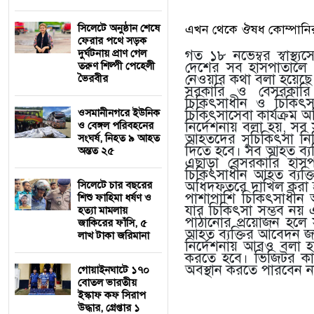
সিলেটে অনুষ্ঠান শেষে
এখন থেকে ঔষধ কোম্পানির 
ফেরার পথে সড়ক
দুর্ঘটনায় প্রাণ গেল
গত ১৮ নভেম্বর স্বাস্থ্য
দেশের সব হাসপাতালে পা
তরুণ শিল্পী পেহেলী
নেওয়ার কথা বলা হয়েছে
ভৈরবীর
সরকারি ও বেসরকারি 
চিকিৎসাধীন ও চিকিৎস
ওসমানীনগরে ইউনিক
চিকিৎসাসেবা কার্যক্রম অধি
নির্দেশনায় বলা হয়, সব 
ও বেঙ্গল পরিবহনের
আহতদের সুচিকিৎসা নিশ
সংঘর্ষ, নিহত ৯ আহত
দিতে হবে। সব আহত ব্যক্
অন্তত ২৫
এছাড়া বেসরকারি হাস
চিকিৎসাধীন আহত ব্যক্তি
অধিদফতরে দাখিল করা 
সিলেটে চার বছরের
পাশাপাশি চিকিৎসাধীন আ
শিশু ফাহিমা ধর্ষণ ও
যার চিকিৎসা সম্ভব নয়
হত্যা মামলায়
পাঠানোর প্রয়োজন হলে সং
জাকিরের ফাঁসি, ৫
আহত ব্যক্তির আবেদন জরুর
লাখ টাকা জরিমানা
নির্দেশনায় আরও বলা হয়,
করতে হবে। ভিজিটর কার্
অবস্থান করতে পারবেন না
গোয়াইনঘাটে ১৭০
বোতল ভারতীয়
ইস্কাফ কফ সিরাপ
উদ্ধার, গ্রেপ্তার ১