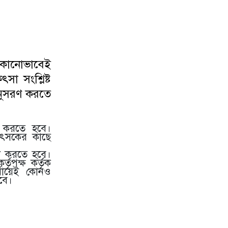
৮
নয়াদিল্লিতে সাজাপ্রাপ্ত গণহত্যাকারী শেখ
হাসিনাকে সংবাদমাধ্যমের মুখোমুখি
হতে দেওয়ায় ঢাকার তীব্র ক্ষোভ
র কোনোভাবেই
৯
বড়লেখায় গণভোটের রায় ও জুলাই
া সংশ্লিষ্ট
সনদ বাস্তবায়নের দাবিতে জামায়াতের
অনুসরণ করতে
সমাবেশ ও গণমিছিল
১০
গোয়াইনঘাটে ১৭০ বোতল ভারতীয়
পন করতে হবে।
ইস্কাফ কফ সিরাপ উদ্ধার, গ্রেপ্তার ১
কিৎসকের কাছে
খল করতে হবে।
১১
জুলাই গণঅভ্যুত্থান দিবস উপলক্ষে
তৃপক্ষ কর্তৃক
যায়েই কোনও
জকিগঞ্জে আলোচনা সভা
বে।
আস
১২
জকিগঞ্জে নিরাপদ ও টেকসই কৃষি
নিশ্চিতে জৈবিক উপাদান ব্যবহারে
নারীদের অংশগ্রহণ বিষয়ক মতবিনিময়