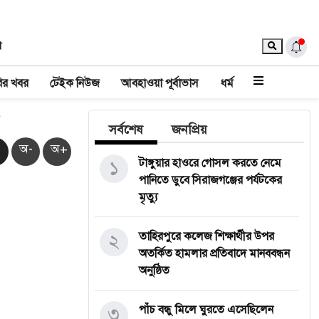
া
ির খবর
টেইক নিউজ
আবহাওয়া পূর্বাভাস
ধর্ম
সর্বশেষ
জনপ্রিয়
অ-
অ+
১
টাঙ্গুয়ার হাওরে গোসল করতে নেমে
পানিতে ডুবে সিরাজগঞ্জের পর্যটকের
মৃত্যু
২
তাহিরপুরে কলেজ শিক্ষার্থীর উপর
অতর্কিত হামলার প্রতিবাদে মানববন্ধন
অনুষ্ঠিত
৩
পাঁচ বন্ধু মিলে ঘুরতে এসেছিলেন