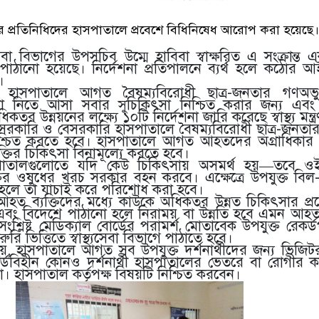
প্রতিনিধিদের হাসপাতালে প্রবেশে বিধিনিষেধ আরোপ করা হয়েছে।
সেবা বিভাগের উপসচিব উম্মে হাবিবা স্বাক্ষরিত এ সংক্রান্ত এ
ঠানো হয়েছে। নির্দেশনা প্রতিপালনে ব্যর্থ হলে কঠোর আইনা
।
হাসপাতালে আগত বৈষম্যবিরোধী ছাত্র-জনতার গণঅভ্য
া নিতে আসা সবার সুচিকিৎসা নিশ্চিত করার জন্য এবং
কতর উন্নয়নের লক্ষ্যে ১০টি নির্দেশনা জারি করেছে স্বাস্থ্য মন্ত
সরকারি ও বেসরকারি হাসপাতালে বৈষম্যবিরোধী ছাত্র-জনতার 
্চিত করতে হবে। হাসপাতালে আগত আহতদের অগ্রাধিকার ভি
তির চিকিৎসা বিনামূল্যে করতে হবে।
পাতালগুলোতে যদি কেউ চিকিৎসায় অসমর্থ হয়—তবে ও
র ওষুধের খরচ সরকার বহন করবে। এক্ষেত্রে উপযুক্ত বিল-ভাউ
হলে তা যাচাই করে পরিশোধ করা হবে।
হত ব্যক্তিদের মধ্যে কাউকে অধিকতর উন্নত চিকিৎসার প্র
 এবং বিদেশে পাঠানো হলে নিরাময় বা উন্নতি হবে এমন আহ
শ্লিষ্ট মেডিক্যাল বোর্ডের পরামর্শ মোতাবেক উপযুক্ত রেকর্ডপত্
ি ভিত্তিতে স্বাস্থ্যসেবা বিভাগে পাঠাতে হবে।
 হাসপাতালে আগত সব উপযুক্ত দর্শনার্থীদের জন্য ভিজিটর ক
ডবিহীন কোনও দর্শনার্থী হাসপাতালের ভেতরে বা রোগীর কক্
। হাসপাতাল কর্তৃপক্ষ বিষয়টি নিশ্চিত করবেন।