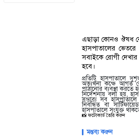
এছাড়া কোনও ঔষধ কোম্
হাসপাতালের ভেতরে প্
সবাইকে রোগী দেখার স
হবে।
প্রতিটি হাসপাতালে সুশ
অভ্যর্থনা কক্ষে আগত 
পাঠানোর ব্যবস্থা করতে 
নির্দেশনায় বলা হয়, হা
সম্ভাব্য সব হাসপাতালে 
নিবন্ধিত বা সার্টিফ
হাসপাতালে সংযুক্ত থাকত
📸 ফটোকার্ড তৈরি করুন
মন্তব্য করুন