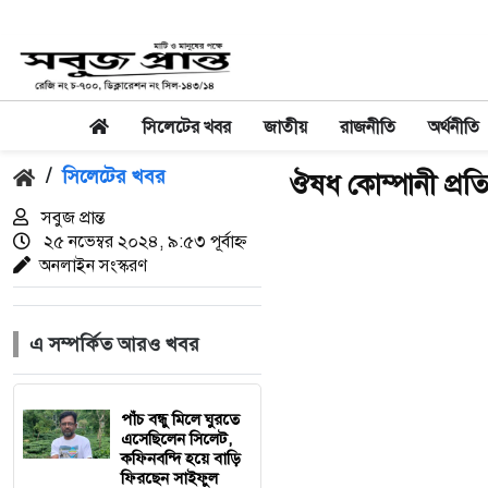
সিলেটের খবর
জাতীয়
রাজনীতি
অর্থনীতি
/
সিলেটের খবর
ঔষধ কোম্পানী প্র
সবুজ প্রান্ত
২৫ নভেম্বর ২০২৪, ৯:৫৩ পূর্বাহ্ন
অনলাইন সংস্করণ
এ সম্পর্কিত আরও খবর
পাঁচ বন্ধু মিলে ঘুরতে
এসেছিলেন সিলেট,
কফিনবন্দি হয়ে বাড়ি
ফিরছেন সাইফুল