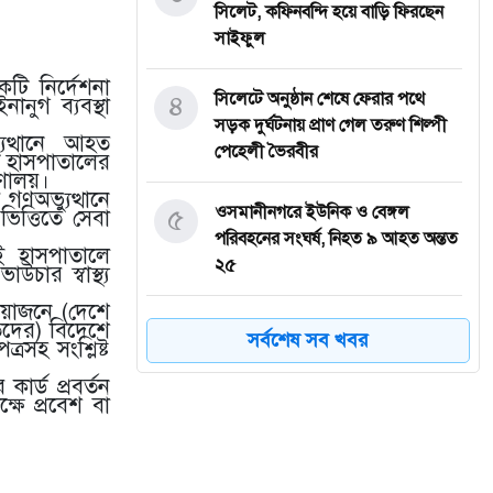
সিলেট, কফিনবন্দি হয়ে বাড়ি ফিরছেন
সাইফুল
কটি নির্দেশনা
৪
সিলেটে অনুষ্ঠান শেষে ফেরার পথে
নুগ ব্যবস্থা
সড়ক দুর্ঘটনায় প্রাণ গেল তরুণ শিল্পী
ুত্থানে আহত
পেহেলী ভৈরবীর
 হাসপাতালের
্রণালয়।
গণঅভ্যুত্থানে
৫
ওসমানীনগরে ইউনিক ও বেঙ্গল
ত্তিতে সেবা
পরিবহনের সংঘর্ষ, নিহত ৯ আহত অন্তত
ই হাসপাতালে
২৫
চার স্বাস্থ্য
য়োজনে (দেশে
৬
ফেসবুক অ্যাড পেমেন্টে যুক্ত হলো
তদের) বিদেশে
সর্বশেষ সব খবর
রসহ সংশ্লিষ্ট
‘বিকাশ
ার্ড প্রবর্তন
ষে প্রবেশ বা
৭
সিলেটে চার বছরের শিশু ফাহিমা ধর্ষণ
ও হত্যা মামলায় জাকিরের ফাঁসি, ৫
লাখ টাকা জরিমানা