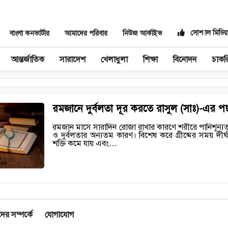
সোশ্যাল মিডিয়
বাংলা কনভার্টার
আমাদের পরিবার
নিউজ আর্কাইভ
আন্তর্জাতিক
সারাদেশ
খেলাধুলা
শিক্ষা
বিনোদন
চাকর
রমজানে দুর্বলতা দূর করতে রাসুল (সাঃ)-এর পছ
রমজান মাসে সারাদিন রোজা রাখার কারণে শরীরে পানিশূন্যতা দ
ও দুর্বলতার অন্যতম কারণ। বিশেষ করে গ্রীষ্মের সময় দী
শক্তি কমে যায় এবং…
র সম্পর্কে
যোগাযোগ