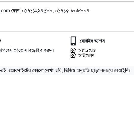
l.com
ফোন: ০১৭১১২২৪৫৯৮, ০১৭১৫-৮০৮৮০৪
র
মোবাইল অ্যাপস
আপডেট পেতে সাবস্ক্রাইব করুন।
অ্যান্ড্রয়েড
আইফোন
এই ওয়েবসাইটের কোনো লেখা, ছবি, ভিডিও অনুমতি ছাড়া ব্যবহার বেআইনি।