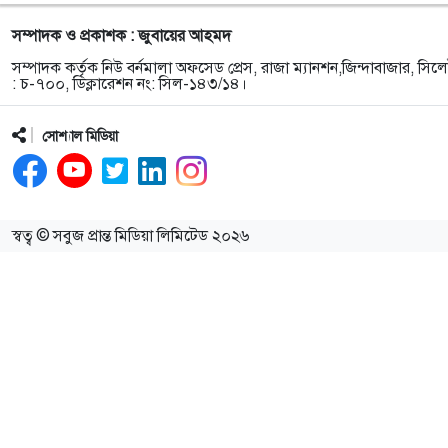
সম্পাদক ও প্রকাশক : জুবায়ের আহমদ
সম্পাদক কর্তৃক নিউ বর্নমালা অফসেড প্রেস, রাজা ম্যানশন,জিন্দাবাজার, সিলে
: চ-৭০০, ডিক্লারেশন নং: সিল-১৪৩/১৪।
সোশ্যাল মিডিয়া
স্বত্ব © সবুজ প্রান্ত মিডিয়া লিমিটেড ২০২৬