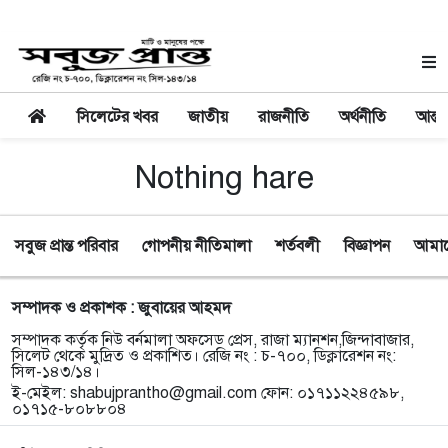
সিলেটের খবর
জাতীয়
রাজনীতি
অর্থনীতি
আন্তর
Nothing hare
সবুজ প্রান্ত পরিবার
গোপনীয় নীতিমালা
শর্তবলী
বিজ্ঞাপন
আমাদে
সম্পাদক ও প্রকাশক : জুবায়ের আহমদ
সম্পাদক কর্তৃক নিউ বর্নমালা অফসেড প্রেস, রাজা ম্যানশন,জিন্দাবাজার,
সিলেট থেকে মুদ্রিত ও প্রকাশিত। রেজি নং : চ-৭০০, ডিক্লারেশন নং:
সিল-১৪৩/১৪।
ই-মেইল:
shabujprantho@gmail.com
ফোন: ০১৭১১২২৪৫৯৮,
০১৭১৫-৮০৮৮০৪