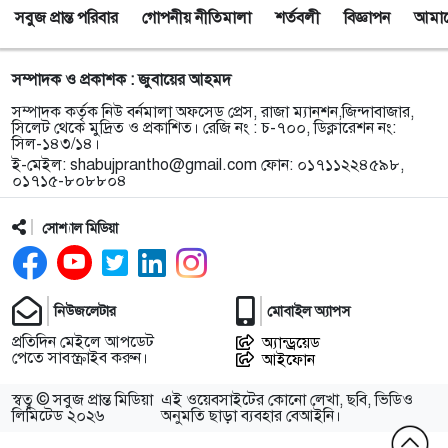
সবুজ প্রান্ত পরিবার
গোপনীয় নীতিমালা
শর্তবলী
বিজ্ঞাপন
আমাদে
সম্পাদক ও প্রকাশক : জুবায়ের আহমদ
সম্পাদক কর্তৃক নিউ বর্নমালা অফসেড প্রেস, রাজা ম্যানশন,জিন্দাবাজার,
সিলেট থেকে মুদ্রিত ও প্রকাশিত। রেজি নং : চ-৭০০, ডিক্লারেশন নং:
সিল-১৪৩/১৪।
ই-মেইল:
shabujprantho@gmail.com
ফোন: ০১৭১১২২৪৫৯৮,
০১৭১৫-৮০৮৮০৪
সোশ্যাল মিডিয়া
নিউজলেটার
মোবাইল অ্যাপস
প্রতিদিন মেইলে আপডেট
অ্যান্ড্রয়েড
পেতে সাবস্ক্রাইব করুন।
আইফোন
স্বত্ব © সবুজ প্রান্ত মিডিয়া
এই ওয়েবসাইটের কোনো লেখা, ছবি, ভিডিও
লিমিটেড ২০২৬
অনুমতি ছাড়া ব্যবহার বেআইনি।