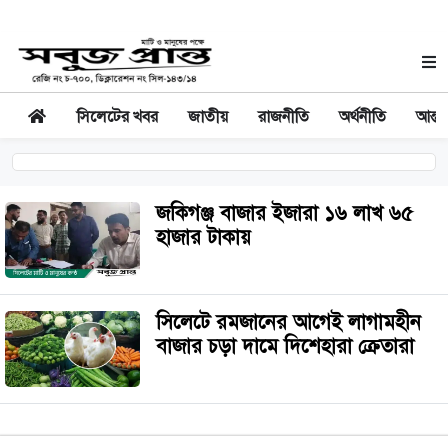
সিলেটের খবর
জাতীয়
রাজনীতি
অর্থনীতি
আন্তর
জকিগঞ্জ বাজার ইজারা ১৬ লাখ ৬৫
হাজার টাকায়
সিলেটে রমজানের আগেই লাগামহীন
বাজার চড়া দামে দিশেহারা ক্রেতারা