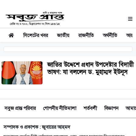
সিলেটের খবর
জাতীয়
রাজনীতি
অর্থনীতি
আন্তর
জাতির উদ্দেশে প্রধান উপদেষ্টার বিদায়ী
ভাষণ: যা বললেন ড. মুহাম্মদ ইউনূস
সবুজ প্রান্ত পরিবার
গোপনীয় নীতিমালা
শর্তবলী
বিজ্ঞাপন
আমাদে
সম্পাদক ও প্রকাশক : জুবায়ের আহমদ