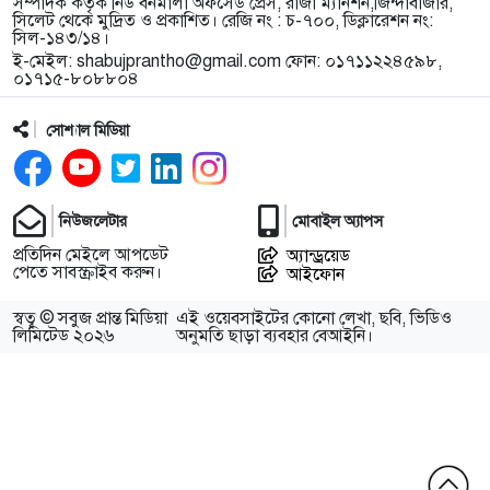
সম্পাদক কর্তৃক নিউ বর্নমালা অফসেড প্রেস, রাজা ম্যানশন,জিন্দাবাজার,
সিলেট থেকে মুদ্রিত ও প্রকাশিত। রেজি নং : চ-৭০০, ডিক্লারেশন নং:
সিল-১৪৩/১৪।
ই-মেইল:
shabujprantho@gmail.com
ফোন: ০১৭১১২২৪৫৯৮,
০১৭১৫-৮০৮৮০৪
সোশ্যাল মিডিয়া
নিউজলেটার
মোবাইল অ্যাপস
প্রতিদিন মেইলে আপডেট
অ্যান্ড্রয়েড
পেতে সাবস্ক্রাইব করুন।
আইফোন
স্বত্ব © সবুজ প্রান্ত মিডিয়া
এই ওয়েবসাইটের কোনো লেখা, ছবি, ভিডিও
লিমিটেড ২০২৬
অনুমতি ছাড়া ব্যবহার বেআইনি।