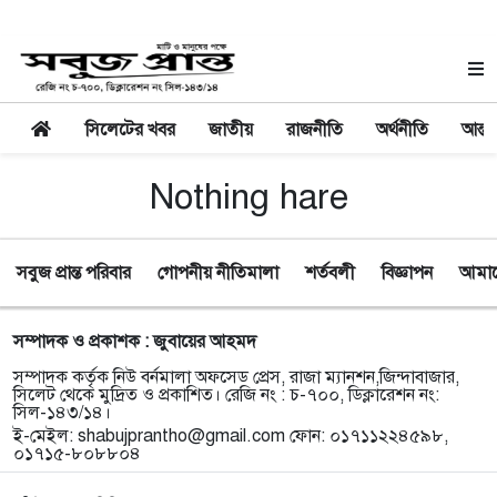
সিলেটের খবর
জাতীয়
রাজনীতি
অর্থনীতি
আন্তর
Nothing hare
সবুজ প্রান্ত পরিবার
গোপনীয় নীতিমালা
শর্তবলী
বিজ্ঞাপন
আমাদে
সম্পাদক ও প্রকাশক : জুবায়ের আহমদ
সম্পাদক কর্তৃক নিউ বর্নমালা অফসেড প্রেস, রাজা ম্যানশন,জিন্দাবাজার,
সিলেট থেকে মুদ্রিত ও প্রকাশিত। রেজি নং : চ-৭০০, ডিক্লারেশন নং:
সিল-১৪৩/১৪।
ই-মেইল:
shabujprantho@gmail.com
ফোন: ০১৭১১২২৪৫৯৮,
০১৭১৫-৮০৮৮০৪