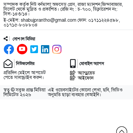
সম্পাদক কর্তৃক নিউ বর্নমালা অফসেড প্রেস, রাজা ম্যানশন,জিন্দাবাজার,
সিলেট থেকে মুদ্রিত ও প্রকাশিত। রেজি নং : চ-৭০০, ডিক্লারেশন নং:
সিল-১৪৩/১৪।
ই-মেইল:
shabujprantho@gmail.com
ফোন: ০১৭১১২২৪৫৯৮,
০১৭১৫-৮০৮৮০৪
সোশ্যাল মিডিয়া
নিউজলেটার
মোবাইল অ্যাপস
প্রতিদিন মেইলে আপডেট
অ্যান্ড্রয়েড
পেতে সাবস্ক্রাইব করুন।
আইফোন
স্বত্ব © সবুজ প্রান্ত মিডিয়া
এই ওয়েবসাইটের কোনো লেখা, ছবি, ভিডিও
লিমিটেড ২০২৬
অনুমতি ছাড়া ব্যবহার বেআইনি।