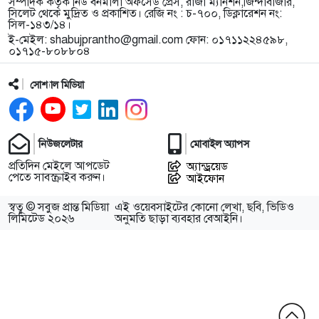
সম্পাদক কর্তৃক নিউ বর্নমালা অফসেড প্রেস, রাজা ম্যানশন,জিন্দাবাজার,
সিলেট থেকে মুদ্রিত ও প্রকাশিত। রেজি নং : চ-৭০০, ডিক্লারেশন নং:
সিল-১৪৩/১৪।
ই-মেইল:
shabujprantho@gmail.com
ফোন: ০১৭১১২২৪৫৯৮,
০১৭১৫-৮০৮৮০৪
সোশ্যাল মিডিয়া
নিউজলেটার
মোবাইল অ্যাপস
প্রতিদিন মেইলে আপডেট
অ্যান্ড্রয়েড
পেতে সাবস্ক্রাইব করুন।
আইফোন
স্বত্ব © সবুজ প্রান্ত মিডিয়া
এই ওয়েবসাইটের কোনো লেখা, ছবি, ভিডিও
লিমিটেড ২০২৬
অনুমতি ছাড়া ব্যবহার বেআইনি।