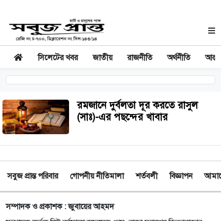
সিলেটের খবর
জাতীয়
রাজনীতি
অর্থনীতি
আন্তর
রমজানে দুর্বলতা দূর করতে রাসুল
(সাঃ)-এর পছন্দের খাবার
সবুজ প্রান্ত পরিবার
গোপনীয় নীতিমালা
শর্তবলী
বিজ্ঞাপন
আমাদে
সম্পাদক ও প্রকাশক : জুবায়ের আহমদ