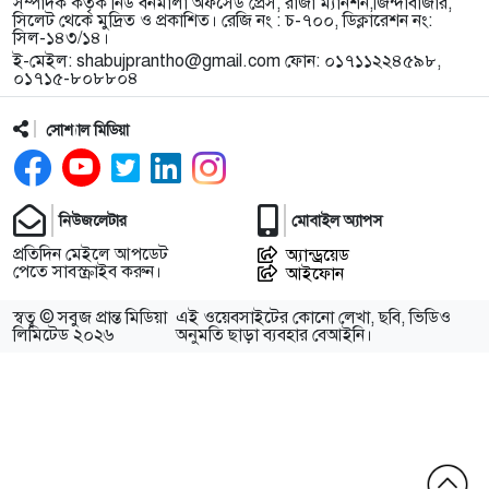
সম্পাদক কর্তৃক নিউ বর্নমালা অফসেড প্রেস, রাজা ম্যানশন,জিন্দাবাজার,
সিলেট থেকে মুদ্রিত ও প্রকাশিত। রেজি নং : চ-৭০০, ডিক্লারেশন নং:
সিল-১৪৩/১৪।
ই-মেইল:
shabujprantho@gmail.com
ফোন: ০১৭১১২২৪৫৯৮,
০১৭১৫-৮০৮৮০৪
সোশ্যাল মিডিয়া
নিউজলেটার
মোবাইল অ্যাপস
প্রতিদিন মেইলে আপডেট
অ্যান্ড্রয়েড
পেতে সাবস্ক্রাইব করুন।
আইফোন
স্বত্ব © সবুজ প্রান্ত মিডিয়া
এই ওয়েবসাইটের কোনো লেখা, ছবি, ভিডিও
লিমিটেড ২০২৬
অনুমতি ছাড়া ব্যবহার বেআইনি।