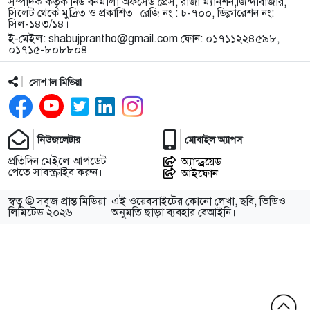
সম্পাদক কর্তৃক নিউ বর্নমালা অফসেড প্রেস, রাজা ম্যানশন,জিন্দাবাজার,
সিলেট থেকে মুদ্রিত ও প্রকাশিত। রেজি নং : চ-৭০০, ডিক্লারেশন নং:
সিল-১৪৩/১৪।
ই-মেইল:
shabujprantho@gmail.com
ফোন: ০১৭১১২২৪৫৯৮,
০১৭১৫-৮০৮৮০৪
সোশ্যাল মিডিয়া
নিউজলেটার
মোবাইল অ্যাপস
প্রতিদিন মেইলে আপডেট
অ্যান্ড্রয়েড
পেতে সাবস্ক্রাইব করুন।
আইফোন
স্বত্ব © সবুজ প্রান্ত মিডিয়া
এই ওয়েবসাইটের কোনো লেখা, ছবি, ভিডিও
লিমিটেড ২০২৬
অনুমতি ছাড়া ব্যবহার বেআইনি।