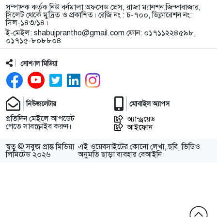
সম্পাদক কর্তৃক নিউ বর্নমালা অফসেড প্রেস, রাজা ম্যানশন,জিন্দাবাজার,
সিলেট থেকে মুদ্রিত ও প্রকাশিত। রেজি নং : চ-৭০০, ডিক্লারেশন নং:
সিল-১৪৩/১৪।
ই-মেইল:
shabujprantho@gmail.com
ফোন: ০১৭১১২২৪৫৯৮,
০১৭১৫-৮০৮৮০৪
সোশ্যাল মিডিয়া
নিউজলেটার
মোবাইল অ্যাপস
প্রতিদিন মেইলে আপডেট
অ্যান্ড্রয়েড
পেতে সাবস্ক্রাইব করুন।
আইফোন
স্বত্ব © সবুজ প্রান্ত মিডিয়া
এই ওয়েবসাইটের কোনো লেখা, ছবি, ভিডিও
লিমিটেড ২০২৬
অনুমতি ছাড়া ব্যবহার বেআইনি।