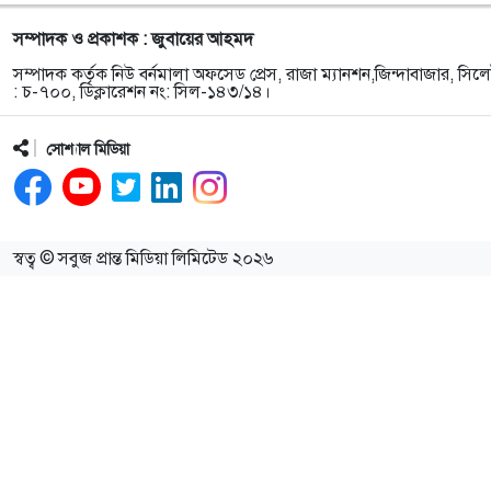
সম্পাদক ও প্রকাশক : জুবায়ের আহমদ
সম্পাদক কর্তৃক নিউ বর্নমালা অফসেড প্রেস, রাজা ম্যানশন,জিন্দাবাজার, সিলে
: চ-৭০০, ডিক্লারেশন নং: সিল-১৪৩/১৪।
সোশ্যাল মিডিয়া
স্বত্ব © সবুজ প্রান্ত মিডিয়া লিমিটেড ২০২৬