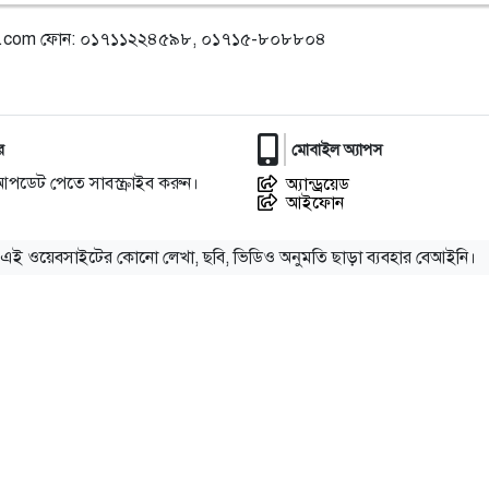
l.com
ফোন: ০১৭১১২২৪৫৯৮, ০১৭১৫-৮০৮৮০৪
র
মোবাইল অ্যাপস
আপডেট পেতে সাবস্ক্রাইব করুন।
অ্যান্ড্রয়েড
আইফোন
এই ওয়েবসাইটের কোনো লেখা, ছবি, ভিডিও অনুমতি ছাড়া ব্যবহার বেআইনি।