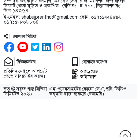
সম্পাদক কর্তৃক নিউ বর্নমালা অফসেড প্রেস, রাজা ম্যানশন,জিন্দাবাজার,
সিলেট থেকে মুদ্রিত ও প্রকাশিত। রেজি নং : চ-৭০০, ডিক্লারেশন নং:
সিল-১৪৩/১৪।
ই-মেইল:
shabujprantho@gmail.com
ফোন: ০১৭১১২২৪৫৯৮,
০১৭১৫-৮০৮৮০৪
সোশ্যাল মিডিয়া
নিউজলেটার
মোবাইল অ্যাপস
প্রতিদিন মেইলে আপডেট
অ্যান্ড্রয়েড
পেতে সাবস্ক্রাইব করুন।
আইফোন
স্বত্ব © সবুজ প্রান্ত মিডিয়া
এই ওয়েবসাইটের কোনো লেখা, ছবি, ভিডিও
লিমিটেড ২০২৬
অনুমতি ছাড়া ব্যবহার বেআইনি।