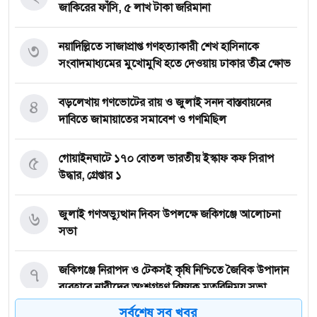
জাকিরের ফাঁসি, ৫ লাখ টাকা জরিমানা
৩
নয়াদিল্লিতে সাজাপ্রাপ্ত গণহত্যাকারী শেখ হাসিনাকে
সংবাদমাধ্যমের মুখোমুখি হতে দেওয়ায় ঢাকার তীব্র ক্ষোভ
৪
বড়লেখায় গণভোটের রায় ও জুলাই সনদ বাস্তবায়নের
দাবিতে জামায়াতের সমাবেশ ও গণমিছিল
৫
গোয়াইনঘাটে ১৭০ বোতল ভারতীয় ইস্কাফ কফ সিরাপ
উদ্ধার, গ্রেপ্তার ১
৬
জুলাই গণঅভ্যুত্থান দিবস উপলক্ষে জকিগঞ্জে আলোচনা
সভা
৭
জকিগঞ্জে নিরাপদ ও টেকসই কৃষি নিশ্চিতে জৈবিক উপাদান
ব্যবহারে নারীদের অংশগ্রহণ বিষয়ক মতবিনিময় সভা
সর্বশেষ সব খবর