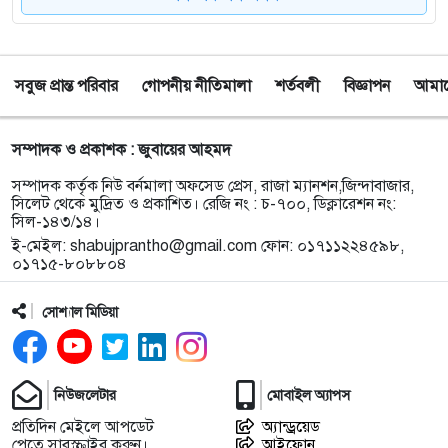
৮
টাঙ্গুয়ার হাওর অবৈধভাবে অনুপ্রবেশের দায়ে ৬ হাউসবোটে
কে জরিমানা
সবুজ প্রান্ত পরিবার
গোপনীয় নীতিমালা
শর্তবলী
বিজ্ঞাপন
আমাদে
৯
সেপ্টেম্বর থেকে সিলেট ওসমানী বিমানবন্দরে ফের বিদেশি
ফ্লাইট চালু করছে সালামএয়ার
সম্পাদক ও প্রকাশক : জুবায়ের আহমদ
১০
জকিগঞ্জে প্রাইম মিনিস্টার্স গোল্ডকাপ ফুটবল টুর্নামেন্ট
সম্পাদক কর্তৃক নিউ বর্নমালা অফসেড প্রেস, রাজা ম্যানশন,জিন্দাবাজার,
উপলক্ষে প্রস্তুতিমূলক সভা
সিলেট থেকে মুদ্রিত ও প্রকাশিত। রেজি নং : চ-৭০০, ডিক্লারেশন নং:
সিল-১৪৩/১৪।
ই-মেইল:
shabujprantho@gmail.com
ফোন: ০১৭১১২২৪৫৯৮,
১১
যশোরের স্কুলছাত্রীকে নিয়ে সিলেটে আত্মগোপন, মাজার
০১৭১৫-৮০৮৮০৪
গেট থেকে গ্রেফতার হবিগঞ্জের যুবক
সোশ্যাল মিডিয়া
১২
বালাউটে ফ্রি চক্ষু চিকিৎসা ক্যাম্প : প্রায় ৫ শত রোগী
পেলেন চিকিৎসাসেবা, ছানি অপারেশনের জন্য ১৬২ জন
নির্বাচিত
নিউজলেটার
মোবাইল অ্যাপস
প্রতিদিন মেইলে আপডেট
অ্যান্ড্রয়েড
১৩
স্থানীয় উন্নয়নে দরিদ্র জনগোষ্ঠীর অংশগ্রহণ নিশ্চিতে
পেতে সাবস্ক্রাইব করুন।
আইফোন