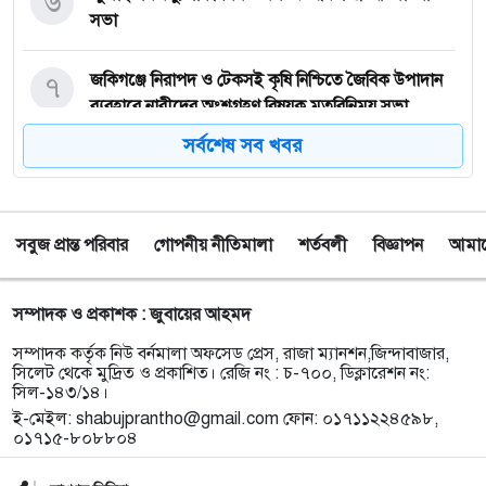
৬
সভা
৭
জকিগঞ্জে নিরাপদ ও টেকসই কৃষি নিশ্চিতে জৈবিক উপাদান
ব্যবহারে নারীদের অংশগ্রহণ বিষয়ক মতবিনিময় সভা
সর্বশেষ সব খবর
৮
টাঙ্গুয়ার হাওর অবৈধভাবে অনুপ্রবেশের দায়ে ৬ হাউসবোটে
কে জরিমানা
সবুজ প্রান্ত পরিবার
গোপনীয় নীতিমালা
শর্তবলী
বিজ্ঞাপন
আমাদে
৯
সেপ্টেম্বর থেকে সিলেট ওসমানী বিমানবন্দরে ফের বিদেশি
ফ্লাইট চালু করছে সালামএয়ার
সম্পাদক ও প্রকাশক : জুবায়ের আহমদ
১০
জকিগঞ্জে প্রাইম মিনিস্টার্স গোল্ডকাপ ফুটবল টুর্নামেন্ট
সম্পাদক কর্তৃক নিউ বর্নমালা অফসেড প্রেস, রাজা ম্যানশন,জিন্দাবাজার,
উপলক্ষে প্রস্তুতিমূলক সভা
সিলেট থেকে মুদ্রিত ও প্রকাশিত। রেজি নং : চ-৭০০, ডিক্লারেশন নং:
সিল-১৪৩/১৪।
ই-মেইল:
shabujprantho@gmail.com
ফোন: ০১৭১১২২৪৫৯৮,
১১
যশোরের স্কুলছাত্রীকে নিয়ে সিলেটে আত্মগোপন, মাজার
০১৭১৫-৮০৮৮০৪
গেট থেকে গ্রেফতার হবিগঞ্জের যুবক