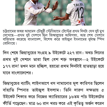
চট্টগ্রামের জহুর আহমেদ চৌধুরী স্টেডিয়ামে টেস্টের প্রথম দিনটা যেন দুই মুখ
দেখেছে—প্রথম দুই সেশনে ছিল জিম্বাবুয়ের আধিপত্য, আর শেষ সেশনে
বাজিমাত করেছে বাংলাদেশ, বিশেষ করে তাইজুল ইসলামের দুর্দান্ত স্পিন
বোলিংয়ে।
দিন শেষে জিম্বাবুয়ের সংগ্রহ ৯ উইকেটে ২২৭ রান। অথচ দিনের
প্রথম দুই সেশনে তারা ছিল বেশ শক্ত অবস্থানে—২ উইকেটে
১৭৭ রান! তখন মনে হচ্ছিল, হয়তো প্রথম দিনটাই হাতছাড়া হয়ে
যাবে বাংলাদেশের।
জিম্বাবুয়ের ব্যাটিং লাইনআপে ধস নামানোর মূল কারিগর ছিলেন
বাঁহাতি স্পিনার তাইজুল ইসলাম। তিনি দারুণ দক্ষতায় ৫
উইকেট শিকার করে নিজের ক্যারিয়ারের ১৬তম পাঁচ উইকেটের
কীর্তি গড়েছেন। মাত্র ৬০ রান খরচ করে এই কৃতিত্ব অর্জন করেন