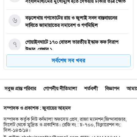
সংবাদমাধ্যমের মুখোমুখি হতে দেওয়ায় ঢাকার তীব্র ক্ষোভ
৬
বড়লেখায় গণভোটের রায় ও জুলাই সনদ বাস্তবায়নের
দাবিতে জামায়াতের সমাবেশ ও গণমিছিল
৭
গোয়াইনঘাটে ১৭০ বোতল ভারতীয় ইস্কাফ কফ সিরাপ
উদ্ধার, গ্রেপ্তার ১
সর্বশেষ সব খবর
৮
জুলাই গণঅভ্যুত্থান দিবস উপলক্ষে জকিগঞ্জে আলোচনা
সভা
সবুজ প্রান্ত পরিবার
গোপনীয় নীতিমালা
শর্তবলী
বিজ্ঞাপন
আমাদে
৯
জকিগঞ্জে নিরাপদ ও টেকসই কৃষি নিশ্চিতে জৈবিক উপাদান
ব্যবহারে নারীদের অংশগ্রহণ বিষয়ক মতবিনিময় সভা
সম্পাদক ও প্রকাশক : জুবায়ের আহমদ
১০
টাঙ্গুয়ার হাওর অবৈধভাবে অনুপ্রবেশের দায়ে ৬ হাউসবোটে
সম্পাদক কর্তৃক নিউ বর্নমালা অফসেড প্রেস, রাজা ম্যানশন,জিন্দাবাজার,
কে জরিমানা
সিলেট থেকে মুদ্রিত ও প্রকাশিত। রেজি নং : চ-৭০০, ডিক্লারেশন নং:
সিল-১৪৩/১৪।