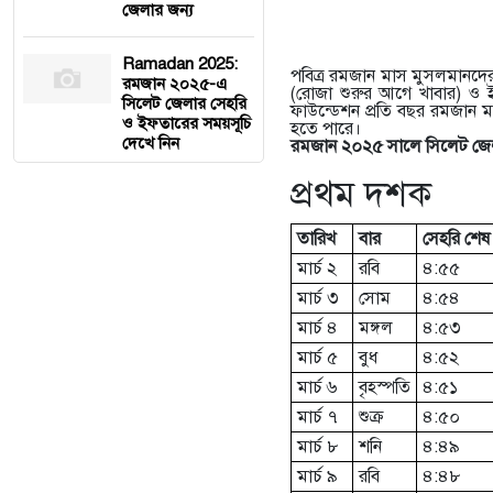
জেলার জন্য
Ramadan 2025:
পবিত্র রমজান মাস মুসলমানদের জ
রমজান ২০২৫-এ
(রোজা শুরুর আগে খাবার) ও ইফ
সিলেট জেলার সেহরি
ফাউন্ডেশন প্রতি বছর রমজান ম
ও ইফতারের সময়সূচি
হতে পারে।
দেখে নিন
রমজান ২০২৫ সালে সিলেট জেল
প্রথম দশক
তারিখ
বার
সেহরি শেষ
মার্চ ২
রবি
৪:৫৫
মার্চ ৩
সোম
৪:৫৪
মার্চ ৪
মঙ্গল
৪:৫৩
মার্চ ৫
বুধ
৪:৫২
মার্চ ৬
বৃহস্পতি
৪:৫১
মার্চ ৭
শুক্র
৪:৫০
মার্চ ৮
শনি
৪:৪৯
মার্চ ৯
রবি
৪:৪৮