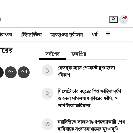
া
ির খবর
টেইক নিউজ
আবহাওয়া পূর্বাভাস
ধর্ম
ারের
সর্বশেষ
জনপ্রিয়
১
ফেসবুক অ্যাড পেমেন্টে যুক্ত হলো
অ-
অ+
‘বিকাশ
২
সিলেটে চার বছরের শিশু ফাহিমা ধর্ষণ
ও হত্যা মামলায় জাকিরের ফাঁসি, ৫
লাখ টাকা জরিমানা
৩
নয়াদিল্লিতে সাজাপ্রাপ্ত গণহত্যাকারী শেখ
হাসিনাকে সংবাদমাধ্যমের মুখোমুখি