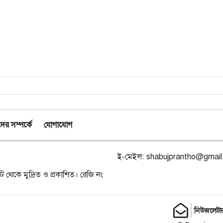
র সম্পর্কে
যোগাযোগ
ই-মেইল:
shabujprantho@gmai
ট থেকে মুদ্রিত ও প্রকাশিত। রেজি নং
নিউজলেটা