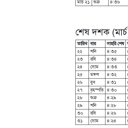
মার্চ ২১
শুক্র
৪:৩৬
শেষ দশক (মার্চ
তারিখ
বার
সাহরি শেষ
২২
শনি
৪:৩৫
২৩
রবি
৪:৩৪
২৪
সোম
৪:৩৩
২৫
মঙ্গল
৪:৩২
২৬
বুধ
৪:৩১
২৭
বৃহস্পতি
৪:৩০
২৮
শুক্র
৪:২৯
২৯
শনি
৪:২৮
৩০
রবি
৪:২৬
৩১
সোম
৪:২৪