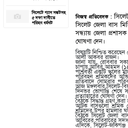
সিলেটে গ্যাস সঙ্কটসহ
সিলেট
নিজস্ব প্রতিবেদক :
৫ দফা দাবীতে
পরিহন ধর্মঘট
সিলেট জেলা বাস মিনি
সন্ধ্যায় জেলা প্রশাস
ঘোষণা দেন।
বিষয়টি নিশ্চিত করেছেন
আলী আকবর রাজন।
জানা যায়, রোববার সকা
চাপায় আবির আহমদ (১৪) ন
পার্শ্ববর্তী একটি স্কুলে
পরিবহন শ্রমিকদের অ
প্রতিবাদে সোমবার পরি
আজ মঙ্গলবার সিলেট-বিয়
দিনভর ভোগান্তি শেষে সন
প্রত্যাহারের ঘোষণা দেন।
বৈঠকে সিদ্ধান্ত গ্রহণ 
আটক বাসগুলো শ্রমিক ন
শ্রমিদের উপর হামলার ঘ
বৈঠকে সিলেট জেলা বাস ম
আবিরের পরিবারের সদস্যস
এদিকে, সিলেট-জকিগঞ্জ