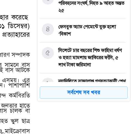
পরিবহনের সংঘর্ষ, নিহত ৯ আহত অন্তত
২৫
যাহার করেছে
১ ডিসেম্বর)
৪
ফেসবুক অ্যাড পেমেন্টে যুক্ত হলো
প্রত্যাহারের
‘বিকাশ
৫
সিলেটে চার বছরের শিশু ফাহিমা ধর্ষণ
ধারণ সম্পাদক
ও হত্যা মামলায় জাকিরের ফাঁসি, ৫
ের সামনে বাস
লাখ টাকা জরিমানা
 সেই বাস আটকে
হয় এসময়। এর
৬
নয়াদিল্লিতে সাজাপ্রাপ্ত গণহত্যাকারী শেখ
েন। পাশাপাশি
হাসিনাকে সংবাদমাধ্যমের মুখোমুখি
সর্বশেষ সব খবর
ন্দ কর্মবিরতি
হতে দেওয়ায় ঢাকার তীব্র ক্ষোভ
ড়া জনতার হাতে
বাস চালক বা
৭
বড়লেখায় গণভোটের রায় ও জুলাই
সনদ বাস্তবায়নের দাবিতে জামায়াতের
ত স্কুল ছাত্র
সমাবেশ ও গণমিছিল
ও মাইক্রোবাস