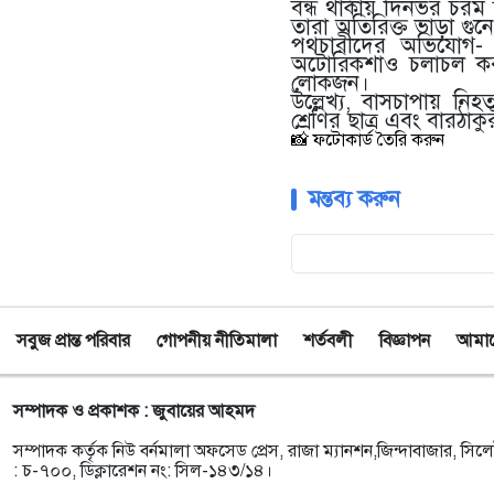
বন্ধ থাকায় দিনভর চরম 
তারা অতিরিক্ত ভাড়া গু
পথচারীদের অভিযোগ- ব
অটোরিকশাও চলাচল করত
লোকজন।
উল্লেখ্য, বাসচাপায় ন
শ্রেণির ছাত্র এবং বারঠা
📸 ফটোকার্ড তৈরি করুন
মন্তব্য করুন
সবুজ প্রান্ত পরিবার
গোপনীয় নীতিমালা
শর্তবলী
বিজ্ঞাপন
আমাদে
সম্পাদক ও প্রকাশক : জুবায়ের আহমদ
সম্পাদক কর্তৃক নিউ বর্নমালা অফসেড প্রেস, রাজা ম্যানশন,জিন্দাবাজার, সিলে
: চ-৭০০, ডিক্লারেশন নং: সিল-১৪৩/১৪।