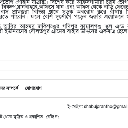
দুর্ভোগ পোহান যাত্রীরা। বিশেষ করে অফিসগামীরা চরম ভোগা
নে বিকল্প যানবাহনে অফিসে যান এবং অফিস থেকে বাড়ি ফেরে
াস শ্রমিকরা বিভিন্ন স্থানে সড়ক অবরোধ করে রাখায় 
ে পারেনি। ফলে বেশি দুর্ভোগে পড়েন জরুরি প্রয়োজনে
িহত আবির আহমদ জকিগঞ্জের গণিপুর কামালগঞ্জ স্কুল এন
কুরী ইউনিয়নের দৌলতপুর গ্রামের বাহার উদ্দিনের একমাত্র ছেলে
র সম্পর্কে
যোগাযোগ
ই-মেইল:
shabujprantho@gmai
ট থেকে মুদ্রিত ও প্রকাশিত। রেজি নং