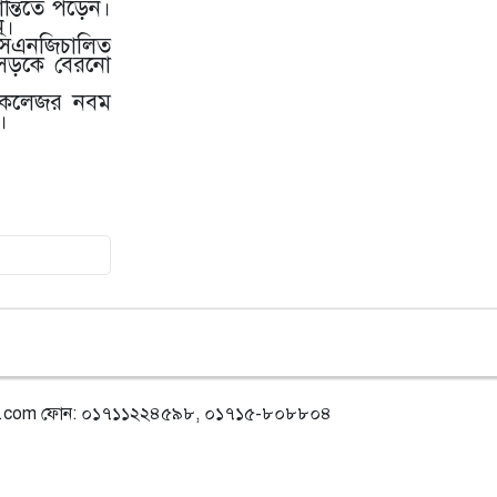
ন্তিতে পড়েন।
ন।
৮
গোয়াইনঘাটে ১৭০ বোতল ভারতীয়
সিএনজিচালিত
ইস্কাফ কফ সিরাপ উদ্ধার, গ্রেপ্তার ১
 সড়কে বেরনো
্ড কলেজর নবম
।
৯
জুলাই গণঅভ্যুত্থান দিবস উপলক্ষে
জকিগঞ্জে আলোচনা সভা
১০
জকিগঞ্জে নিরাপদ ও টেকসই কৃষি
নিশ্চিতে জৈবিক উপাদান ব্যবহারে
নারীদের অংশগ্রহণ বিষয়ক মতবিনিময়
সভা
১১
টাঙ্গুয়ার হাওর অবৈধভাবে অনুপ্রবেশের
দায়ে ৬ হাউসবোটে কে জরিমানা
l.com
ফোন: ০১৭১১২২৪৫৯৮, ০১৭১৫-৮০৮৮০৪
১২
সেপ্টেম্বর থেকে সিলেট ওসমানী
বিমানবন্দরে ফের বিদেশি ফ্লাইট চালু
করছে সালামএয়ার