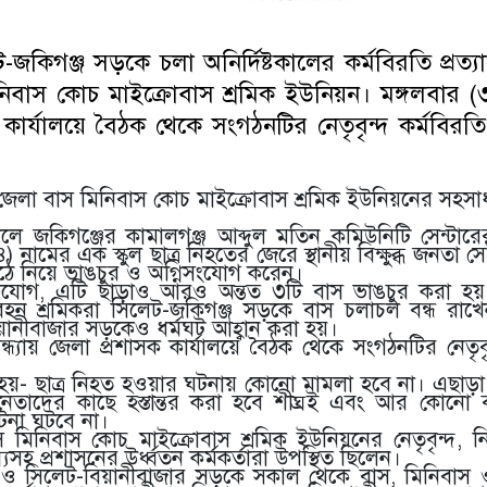
-জকিগঞ্জ সড়কে চলা অনির্দিষ্টকালের কর্মবিরতি প্রত্
বাস কোচ মাইক্রোবাস শ্রমিক ইউনিয়ন। মঙ্গলবার (৩
ক কার্যালয়ে বৈঠক থেকে সংগঠনটির নেতৃবৃন্দ কর্মবিরতি 
 জেলা বাস মিনিবাস কোচ মাইক্রোবাস শ্রমিক ইউনিয়নের সহসা
লে জকিগঞ্জের কামালগঞ্জ আব্দুল মতিন কমিউনিটি সেন্টার
ামের এক স্কুল ছাত্র নিহতের জেরে স্থানীয় বিক্ষুব্ধ জনতা
র মাঠে নিয়ে ভাঙচুর ও অগ্নিসংযোগ করেন।
ভিযোগ, এটি ছাড়াও আরও অন্তত ৩টি বাস ভাঙচুর করা 
বহন শ্রমিকরা সিলেট-জকিগঞ্জ সড়কে বাস চলাচল বন্ধ রাখ
ানীবাজার সড়কেও ধর্মঘট আহ্বান করা হয়।
্ধ্যায় জেলা প্রশাসক কার্যালয়ে বৈঠক থেকে সংগঠনটির নেতৃবৃ
করা হয়- ছাত্র নিহত হওয়ার ঘটনায় কোনো মামলা হবে না। এছা
েতাদের কাছে হস্তান্তর করা হবে শীঘ্রই এবং আর কোনো 
টনা ঘটবে না।
িনিবাস কোচ মাইক্রোবাস শ্রমিক ইউনিয়নের নেতৃবৃন্দ, নিহ
হ প্রশাসনের উর্ধ্বতন কর্মকর্তারা উপস্থিত ছিলেন।
 ও সিলেট-বিয়ানীবাজার সড়কে সকাল থেকে বাস, মিনিবাস 