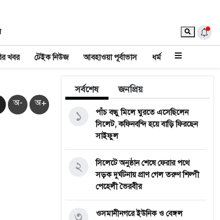
া
ির খবর
টেইক নিউজ
আবহাওয়া পূর্বাভাস
ধর্ম
সর্বশেষ
জনপ্রিয়
অ-
অ+
১
পাঁচ বন্ধু মিলে ঘুরতে এসেছিলেন
সিলেট, কফিনবন্দি হয়ে বাড়ি ফিরছেন
সাইফুল
২
সিলেটে অনুষ্ঠান শেষে ফেরার পথে
সড়ক দুর্ঘটনায় প্রাণ গেল তরুণ শিল্পী
পেহেলী ভৈরবীর
৩
ওসমানীনগরে ইউনিক ও বেঙ্গল