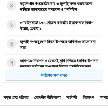
৪
বড়লেখায় গণভোটের রায় ও জুলাই সনদ বাস্তবায়নের
দাবিতে জামায়াতের সমাবেশ ও গণমিছিল
৫
গোয়াইনঘাটে ১৭০ বোতল ভারতীয় ইস্কাফ কফ সিরাপ
উদ্ধার, গ্রেপ্তার ১
৬
জুলাই গণঅভ্যুত্থান দিবস উপলক্ষে জকিগঞ্জে আলোচনা
সভা
৭
জকিগঞ্জে নিরাপদ ও টেকসই কৃষি নিশ্চিতে জৈবিক উপাদান
ব্যবহারে নারীদের অংশগ্রহণ বিষয়ক মতবিনিময় সভা
সর্বশেষ সব খবর
৮
টাঙ্গুয়ার হাওর অবৈধভাবে অনুপ্রবেশের দায়ে ৬ হাউসবোটে
কে জরিমানা
সবুজ প্রান্ত পরিবার
গোপনীয় নীতিমালা
শর্তবলী
বিজ্ঞাপন
আমাদে
৯
সেপ্টেম্বর থেকে সিলেট ওসমানী বিমানবন্দরে ফের বিদেশি
ফ্লাইট চালু করছে সালামএয়ার