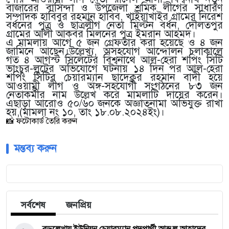
বাজারের বাসিন্দা ও উপজেলা শ্রমিক লীগের সাধারণ
সম্পাদক হাবিবুর রহমান হাবিব, খাইয়াখাইর গ্রামের নিরেশ
বর্ধনের পুত্র ও ছাত্রলীগ নেতা মিল্টন বর্ধন, দৌলতপুর
গ্রামের আলী আকবর মিলনের পুত্র ইমরান আহমদ।
এ মামলায় আগে ৫ জন গ্রেফতার করা হয়েছে ও ৪ জন
জামিনে আছেন।উল্লেখ্য, অসহযোগ আন্দোলন চলাকালে
গত ৪ আগস্ট সিলেটের বিশ্বনাথে আল-হেরা শপিং সিটি
ভাংচুর-লুটের অভিযোগে ঘটনায় ১৪ দিন পর আল-হেরা
শপিং সিটির চেয়ারম্যান ছাদেকুর রহমান বাদী হয়ে
আওয়ামী লীগ ও অঙ্গ-সহযোগী সংগঠনের ৮৩ জন
নেতাকর্মীর নাম উল্লেখ করে মামলাটি দায়ের করেন।
এছাড়া আরোও ৫০/৬০ জনকে অজ্ঞাতনামা অভিযুক্ত রাখা
হয়,(মামলা নং ১০, তাং ১৮.০৮.২০২৪ইং)।
📸 ফটোকার্ড তৈরি করুন
মন্তব্য করুন
সর্বশেষ
জনপ্রিয়