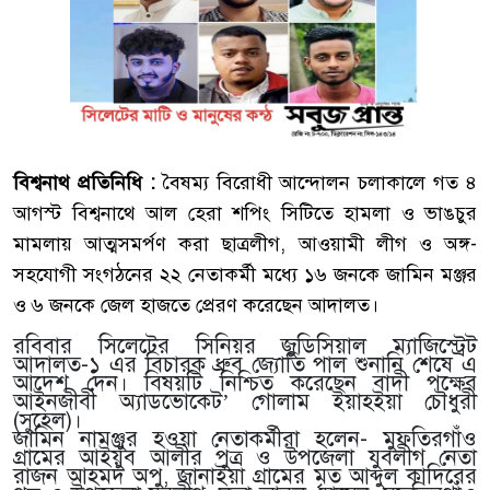
বিশ্বনাথ প্রতিনিধি :
বৈষম্য বিরোধী আন্দোলন চলাকালে গত ৪
আগস্ট বিশ্বনাথে আল হেরা শপিং সিটিতে হামলা ও ভাঙচুর
মামলায় আত্মসমর্পণ করা ছাত্রলীগ, আওয়ামী লীগ ও অঙ্গ-
সহযোগী সংগঠনের ২২ নেতাকর্মী মধ্যে ১৬ জনকে জামিন মঞ্জর
ও ৬ জনকে জেল হাজতে প্রেরণ করেছেন আদালত।
রবিবার সিলেটের সিনিয়র জুডিসিয়াল ম্যাজিস্ট্রেট
আদালত-১ এর বিচারক ধ্রুব জ্যোতি পাল শুনানি শেষে এ
আদেশ দেন। বিষয়টি নিশ্চিত করেছেন বাদী পক্ষের
আইনজীবী অ্যাডভোকেট’ গোলাম ইয়াহইয়া চৌধুরী
(সুহেল)।
জামিন নামঞ্জুর হওয়া নেতাকর্মীরা হলেন- মুফতিরগাঁও
গ্রামের আইয়ুব আলীর পুত্র ও উপজেলা যুবলীগ নেতা
রাজন আহমদ অপু, জানাইয়া গ্রামের মৃত আব্দুল কাদিরের