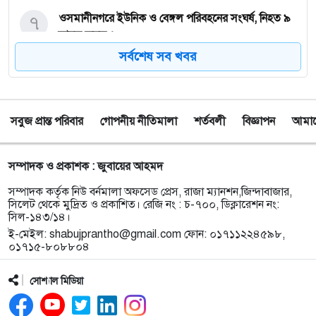
৭
ওসমানীনগরে ইউনিক ও বেঙ্গল পরিবহনের সংঘর্ষ, নিহত ৯
আহত অন্তত ২৫
সর্বশেষ সব খবর
৮
ফেসবুক অ্যাড পেমেন্টে যুক্ত হলো ‘বিকাশ
সবুজ প্রান্ত পরিবার
গোপনীয় নীতিমালা
শর্তবলী
বিজ্ঞাপন
আমাদে
৯
সিলেটে চার বছরের শিশু ফাহিমা ধর্ষণ ও হত্যা মামলায়
জাকিরের ফাঁসি, ৫ লাখ টাকা জরিমানা
সম্পাদক ও প্রকাশক : জুবায়ের আহমদ
১০
নয়াদিল্লিতে সাজাপ্রাপ্ত গণহত্যাকারী শেখ হাসিনাকে
সম্পাদক কর্তৃক নিউ বর্নমালা অফসেড প্রেস, রাজা ম্যানশন,জিন্দাবাজার,
সংবাদমাধ্যমের মুখোমুখি হতে দেওয়ায় ঢাকার তীব্র ক্ষোভ
সিলেট থেকে মুদ্রিত ও প্রকাশিত। রেজি নং : চ-৭০০, ডিক্লারেশন নং:
সিল-১৪৩/১৪।
ই-মেইল:
shabujprantho@gmail.com
ফোন: ০১৭১১২২৪৫৯৮,
১১
বড়লেখায় গণভোটের রায় ও জুলাই সনদ বাস্তবায়নের
০১৭১৫-৮০৮৮০৪
দাবিতে জামায়াতের সমাবেশ ও গণমিছিল
সোশ্যাল মিডিয়া
১২
গোয়াইনঘাটে ১৭০ বোতল ভারতীয় ইস্কাফ কফ সিরাপ
উদ্ধার, গ্রেপ্তার ১