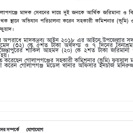
লাপগঞ্জে মাদক সেবনের দায়ে দুই জনকে আর্থিক জরিমানা ও বিনা
থক স্থানে অভিযান পরিচালনা করেন সহকারী কমিশনার (ভূমি) 
 ফুয়াদ।
ের অপরাধে মাদকদ্রব্য আইন ২০১৮ এর আইনে উপজেলার স
ল আহমেদ (৩২) কে ৫শত টাকা অর্থদন্ড ও ৭ দিনের বিনাশ্র
জৈন্তাপুরের শাকিল আহমদ (২০) কে ২শত টাকা জরিমানা
 হয়।
্চিত করেছেন গোলাপগঞ্জের সহকারী কমিশনার (ভূমি) ফয়সাল ম
করেন গোলাপগঞ্জ মডেল থানার অফিসার ইনচার্জ মনিরুজ্জ
র সম্পর্কে
যোগাযোগ