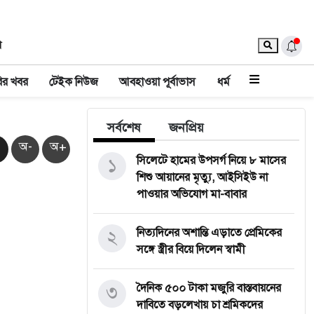
া
ির খবর
টেইক নিউজ
আবহাওয়া পূর্বাভাস
ধর্ম
সর্বশেষ
জনপ্রিয়
অ-
অ+
১
সিলেটে হামের উপসর্গ নিয়ে ৮ মাসের
শিশু আয়ানের মৃত্যু, আইসিইউ না
পাওয়ার অভিযোগ মা-বাবার
২
নিত্যদিনের অশান্তি এড়াতে প্রেমিকের
সঙ্গে স্ত্রীর বিয়ে দিলেন স্বামী
৩
দৈনিক ৫০০ টাকা মজুরি বাস্তবায়নের
দাবিতে বড়লেখায় চা শ্রমিকদের