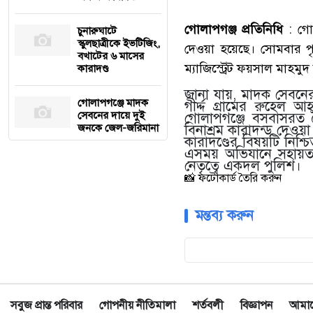
গোলাপগঞ্জ প্রতিনিধি
: গো
চুনারুঘাটে
স্কুলছাত্রীকে ইভটিজিং,
দেওয়া হয়েছে। সোমবার পৃ
বখাটের ৬ মাসের
ম্যাজিস্ট্রেট ফয়সাল মাহমুদ
কারাদণ্ড
জানা যায়, মাদক সেবন
গোলাপগঞ্জে মাদক
গীর্দ্দ গ্রামের রুহে
সেবনের দায়ে দুই
গোলাপগঞ্জে বসবাসরত 
জনকে জেল-জরিমানা
বিনাশ্রম কারাদন্ড দেওয়া
কারাদণ্ডের বিষয়টি নিশ
এসময় অভিযানে সহায়তা 
নেতৃত্বে একদল পুলিশ।
📸 ফটোকার্ড তৈরি করুন
মন্তব্য করুন
সবুজ প্রান্ত পরিবার
গোপনীয় নীতিমালা
শর্তবলী
বিজ্ঞাপন
আমাদে