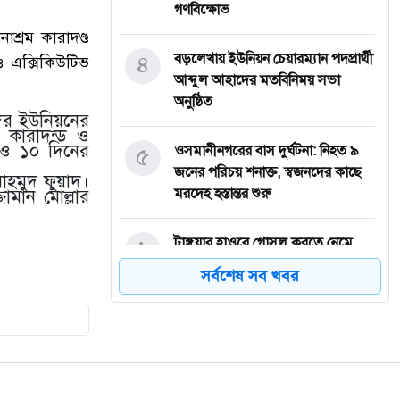
গণবিক্ষোভ
শ্রম কারাদণ্ড
৪
বড়লেখায় ইউনিয়ন চেয়ারম্যান পদপ্রার্থী
ও এক্সিকিউটিভ
আব্দুল আহাদের মতবিনিময় সভা
অনুষ্ঠিত
দর ইউনিয়নের
ম কারাদন্ড ও
 ও ১০ দিনের
৫
‎ওসমানীনগরের বাস দুর্ঘটনা: নিহত ৯
জনের পরিচয় শনাক্ত, স্বজনদের কাছে
াহমুদ ফুয়াদ।
মরদেহ হস্তান্তর শুরু
ামান মোল্লার
৬
টাঙ্গুয়ার হাওরে গোসল করতে নেমে
পানিতে ডুবে সিরাজগঞ্জের পর্যটকের
সর্বশেষ সব খবর
মৃত্যু
৭
তাহিরপুরে কলেজ শিক্ষার্থীর উপর
অতর্কিত হামলার প্রতিবাদে মানববন্ধন
অনুষ্ঠিত