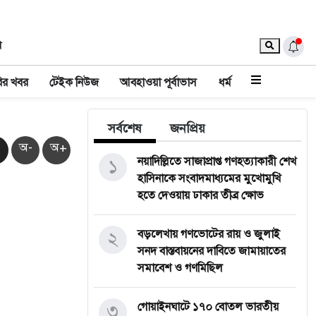
া
ির খবর
টেইক নিউজ
আবহাওয়া পূর্বাভাস
ধর্ম
সর্বশেষ
জনপ্রিয়
অ-
অ+
১
নয়াদিল্লিতে সাজাপ্রাপ্ত গণহত্যাকারী শেখ
হাসিনাকে সংবাদমাধ্যমের মুখোমুখি
হতে দেওয়ায় ঢাকার তীব্র ক্ষোভ
২
বড়লেখায় গণভোটের রায় ও জুলাই
সনদ বাস্তবায়নের দাবিতে জামায়াতের
সমাবেশ ও গণমিছিল
৩
গোয়াইনঘাটে ১৭০ বোতল ভারতীয়