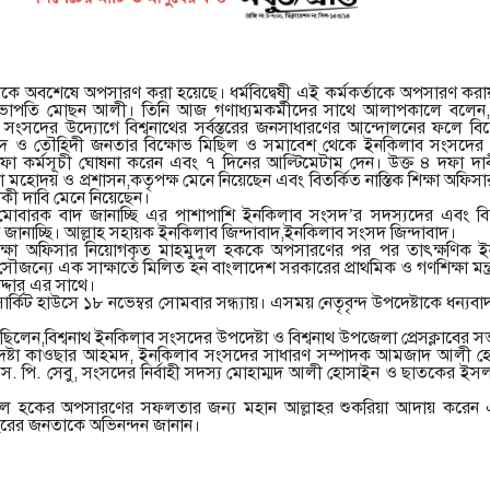
মকর্তাকে অবশেষে অপসারণ করা হয়েছে। ধর্মবিদ্বেষী এই কর্মকর্তাকে অপসারণ করা
াপতি মোছন আলী। তিনি আজ গণাধ্যমকর্মীদের সাথে আলাপকালে বলেন, 
সংসদের উদ্যোগে বিশ্বনাথের সর্বস্তরের জনসাধারণের আন্দোলনের ফলে ব
সংসদ ও তৌহিদী জনতার বিক্ষোভ মিছিল ও সমাবেশ থেকে ইনকিলাব সংসদের 
কর্মসূচী ঘোষনা করেন এবং ৭ দিনের আল্টিমেটাম দেন। উক্ত ৪ দফা দাবী
দেষ্টা মহোদয় ও প্রশাসন,কতৃপক্ষ মেনে নিয়েছেন এবং বিতর্কিত নাস্তিক শিক্ষা অফিসার
ী দাবি মেনে নিয়েছেন।
মোবারক বাদ জানাচ্ছি এর পাশাপাশি ইনকিলাব সংসদ’র সদস্যদের এবং বিশ্বন
ানাচ্ছি। আল্লাহ সহায়ক ইনকিলাব জিন্দাবাদ,ইনকিলাব সংসদ জিন্দাবাদ।
 শিক্ষা অফিসার নিয়োগকৃত মাহমুদুল হককে অপসারণের পর পর তাৎক্ষণিক 
জন্যে এক সাক্ষাতে মিলিত হন বাংলাদেশ সরকারের প্রাথমিক ও গণশিক্ষা মন্ত্
োদ্দার এর সাথে।
 সার্কিট হাউসে ১৮ নভেম্বর সোমবার সন্ধ্যায়। এসময় নেতৃবৃন্দ উপদেষ্টাকে ধন্যবাদ
 ছিলেন,বিশ্বনাথ ইনকিলাব সংসদের উপদেষ্টা ও বিশ্বনাথ উপজেলা প্রেসক্লাবের 
দেষ্টা কাওছার আহমদ, ইনকিলাব সংসদের সাধারণ সম্পাদক আমজাদ আলী হ
. পি. সেবু, সংসদের নির্বাহী সদস্য মোহাম্মদ আলী হোসাইন ও ছাতকের ইস
াহমুদুল হকের অপসারণের সফলতার জন্য মহান আল্লাহর শুকরিয়া আদায় করে
্হরের জনতাকে অভিনন্দন জানান।