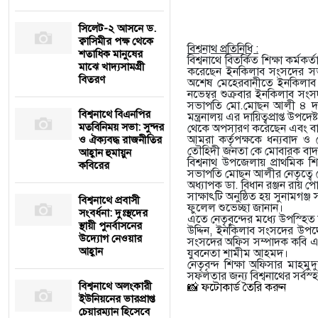
সিলেট-২ আসনে ড.
ক্বাসিমীর পক্ষ থেকে
বিশ্বনাথ প্রতিনিধি :
শতাধিক মানুষের
বিশ্বনাথে বিতর্কিত শিক্ষা কর্
মাঝে খাদ্যসামগ্রী
করেছেন ইনকিলাব সংসদের সভ
বিতরণ
অশেষ মেহেরবানীতে ইনকিলাব 
নভেম্বর শুক্রবার ইনকিলাব 
সভাপতি মো.মোছন আলী ৪ দফা 
বিশ্বনাথে বিএনপির
মন্ত্রনালয় এর দায়িত্বপ্রাপ্ত উপ
মতবিনিময় সভা: সুন্দর
থেকে অপসারণ করেছেন এবং বাক
আমরা কর্তৃপক্ষকে ধন্যবাদ ও 
ও ঐক্যবদ্ধ রাজনীতির
তৌহিদী জনতা কে মোবারক বাদ জ
আহ্বান হুমায়ুন
বিশ্বনাথ উপজেলায় প্রাথমিক
কবিরের
সভাপতি মোছন আলীর নেতৃত্বে সৌ
অধ্যাপক ডা. বিধান রঞ্জন রায় প
সাক্ষাৎটি অনুষ্ঠিত হয় সুনামগঞ্জ
বিশ্বনাথে প্রবাসী
ফুলেল শুভেচ্ছা জানান।
সংবর্ধনা: দুঃস্থদের
এতে নেতৃবৃন্দের মধ্যে উপস্হিত
স্থায়ী পুনর্বাসনের
উদ্দিন, ইনকিলাব সংসদের উপ
উদ্যোগ নেওয়ার
সংসদের অফিস সম্পাদক কবি এস
আহ্বান
যুবনেতা শামীম আহমদ।
নেতৃবৃন্দ শিক্ষা অফিসার ম
সফলতার জন্য বিশ্বনাথের সর্বস
বিশ্বনাথে অলংকারী
📸 ফটোকার্ড তৈরি করুন
ইউনিয়নের ভারপ্রাপ্ত
চেয়ারম্যান হিসেবে