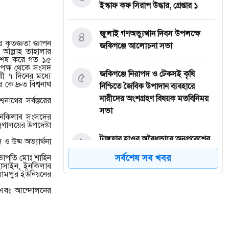
ইস্কাফ কফ সিরাপ উদ্ধার, গ্রেপ্তার ১
৪
জুলাই গণঅভ্যুত্থান দিবস উপলক্ষে
য় কৃতজ্ঞতা জ্ঞাপন
জকিগঞ্জে আলোচনা সভা
আল্লাহ তাহালার
িশেষ করে গত ১৫
পক্ষ থেকে সংসদ
৫
জকিগঞ্জে নিরাপদ ও টেকসই কৃষি
 ৭ দিনের মধ্যে
 কে দ্রুত বিশ্বনাথ
নিশ্চিতে জৈবিক উপাদান ব্যবহারে
নারীদের অংশগ্রহণ বিষয়ক মতবিনিময়
াথের সর্বস্তরের
সভা
ইনকিলাব সংসদের
রণালয়ের উপদেষ্টা
৬
টাঙ্গুয়ার হাওর অবৈধভাবে অনুপ্রবেশের
 ও উষ্ম অভ্যার্থনা
দায়ে ৬ হাউসবোটে কে জরিমানা
সর্বশেষ সব খবর
সভাপতি মোঃ শাহিন
োসাইন, ইনকিলাব
লামপুর ইউনিয়নের
৭
সেপ্টেম্বর থেকে সিলেট ওসমানী
ন এবং আন্দোলনের
বিমানবন্দরে ফের বিদেশি ফ্লাইট চালু
করছে সালামএয়ার