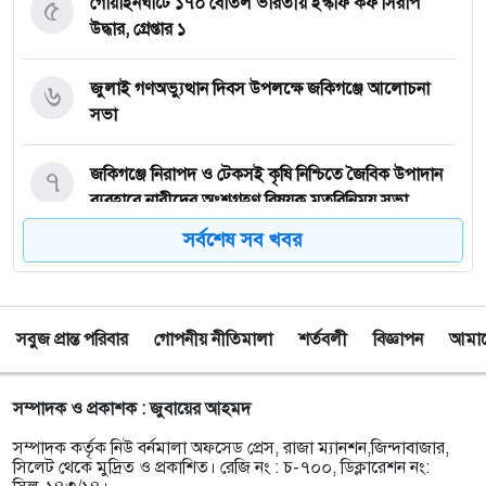
৫
গোয়াইনঘাটে ১৭০ বোতল ভারতীয় ইস্কাফ কফ সিরাপ
উদ্ধার, গ্রেপ্তার ১
৬
জুলাই গণঅভ্যুত্থান দিবস উপলক্ষে জকিগঞ্জে আলোচনা
সভা
৭
জকিগঞ্জে নিরাপদ ও টেকসই কৃষি নিশ্চিতে জৈবিক উপাদান
ব্যবহারে নারীদের অংশগ্রহণ বিষয়ক মতবিনিময় সভা
সর্বশেষ সব খবর
৮
টাঙ্গুয়ার হাওর অবৈধভাবে অনুপ্রবেশের দায়ে ৬ হাউসবোটে
কে জরিমানা
সবুজ প্রান্ত পরিবার
গোপনীয় নীতিমালা
শর্তবলী
বিজ্ঞাপন
আমাদে
৯
সেপ্টেম্বর থেকে সিলেট ওসমানী বিমানবন্দরে ফের বিদেশি
ফ্লাইট চালু করছে সালামএয়ার
সম্পাদক ও প্রকাশক : জুবায়ের আহমদ
১০
জকিগঞ্জে প্রাইম মিনিস্টার্স গোল্ডকাপ ফুটবল টুর্নামেন্ট
সম্পাদক কর্তৃক নিউ বর্নমালা অফসেড প্রেস, রাজা ম্যানশন,জিন্দাবাজার,
উপলক্ষে প্রস্তুতিমূলক সভা
সিলেট থেকে মুদ্রিত ও প্রকাশিত। রেজি নং : চ-৭০০, ডিক্লারেশন নং: