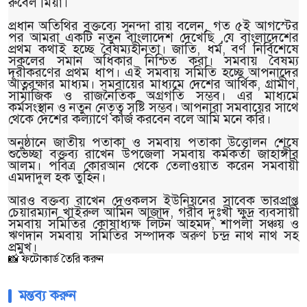
রুবেল মিয়া।
প্রধান অতিথির বক্তব্যে সুনন্দা রায় বলেন, গত ৫ই আগস্টের
পর আমরা একটি নতুন বাংলাদেশ দেখেছি ,যে বাংলাদেশের
প্রথম কথাই হচ্ছে বৈষম্যহীনতা। জাতি, ধর্ম, বর্ণ নির্বিশেষে
সকলের সমান অধিকার নিশ্চিত করা। সমবায় বৈষম্য
দূরীকরণের প্রথম ধাপ। এই সমবায় সমিতি হচ্ছে আপনাদের
আত্নরক্ষার মাধ্যম। সমবায়ের মাধ্যমে দেশের আর্থিক, গ্রামীণ,
সামাজিক ও রাজনৈতিক অগ্রগতি সম্ভব। এর মাধ্যমে
কর্মসংস্থান ও নতুন নেতৃত্ব সৃষ্টি সম্ভব। আপনারা সমবায়ের সাথে
থেকে দেশের কল্যাণে কাজ করবেন বলে আমি মনে করি।
অনুষ্ঠানে জাতীয় পতাকা ও সমবায় পতাকা উত্তোলন শেষে
শুভেচ্ছা বক্তব্য রাখেন উপজেলা সমবায় কর্মকর্তা জাহাঙ্গীর
আলম। পবিত্র কোরআন থেকে তেলাওয়াত করেন সমবায়ী
এমদাদুল হক তুহিন।
আরও বক্তব্য রাখেন দেওকলস ইউনিয়নের সাবেক ভারপ্রাপ্ত
চেয়ারম্যান খাইরুল আমিন আজাদ, গরীব দুঃখী ক্ষুদ্র ব্যবসায়ী
সমবায় সমিতির কোষাধ্যক্ষ লিটন আহমদ, শাপলা সঞ্চয় ও
ঋণদান সমবায় সমিতির সম্পাদক অরুণ চন্দ্র নাথ নাথ সহ
প্রমুখ।
📸 ফটোকার্ড তৈরি করুন
মন্তব্য করুন