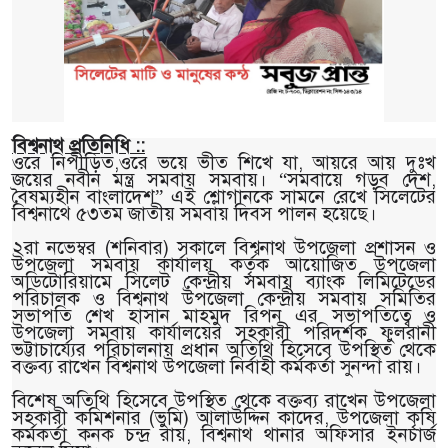
বিশ্বনাথ প্রতিনিধি ::
ওরে নিপীড়িত,ওরে ভয়ে ভীত শিখে যা, আয়রে আয় দুঃখ
জয়ের নবীন মন্ত্র সমবায় সমবায়। “সমবায়ে গড়ব দেশ,
বৈষম্যহীন বাংলাদেশ” এই শ্লোগানকে সামনে রেখে সিলেটের
বিশ্বনাথে ৫৩তম জাতীয় সমবায় দিবস পালন হয়েছে।
২রা নভেম্বর (শনিবার) সকালে বিশ্বনাথ উপজেলা প্রশাসন ও
উপজেলা সমবায় কার্যালয় কর্তৃক আয়োজিত উপজেলা
অডিটোরিয়ামে সিলেট কেন্দ্রীয় সমবায় ব্যাংক লিমিটেডের
পরিচালক ও বিশ্বনাথ উপজেলা কেন্দ্রীয় সমবায় সমিতির
সভাপতি শেখ হাসান মাহমুদ রিপন এর সভাপতিত্বে ও
উপজেলা সমবায় কার্যালয়ের সহকারী পরিদর্শক ফুলরানী
ভট্টাচার্য্যের পরিচালনায় প্রধান অতিথি হিসেবে উপস্থিত থেকে
বক্তব্য রাখেন বিশ্বনাথ উপজেলা নির্বাহী কর্মকর্তা সুনন্দা রায়।
বিশেষ অতিথি হিসেবে উপস্থিত থেকে বক্তব্য রাখেন উপজেলা
সহকারী কমিশনার (ভুমি) আলাউদ্দিন কাদের, উপজেলা কৃষি
কর্মকর্তা কনক চন্দ্র রায়, বিশ্বনাথ থানার অফিসার ইনচার্জ