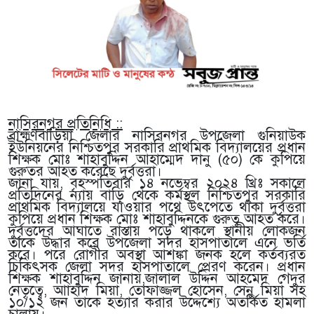
নাসিরনগর প্রতিনিধি ::
ব্রাহ্মণবাড়িয়া জেলার নাসিরনগর উপজেলা গুনিয়াউক
ইউনিয়নের নিশ্চিতপুর সরকারি প্রাথমিক বিদ্যালয়ের প্রধান
শিক্ষক মোঃ শাহাবুদ্দিন আহাম্মেদ দানু (৫০) কে কুপিয়ে
গুরুতর আহত করেছে দুর্বৃত্তরা।
জানা যায়, বৃহস্পতিবার ১৪ নভেম্বর ২০২৪ খ্রিঃ সকালে
প্রতিদিনের ন্যায় বাড়ি থেকে কর্মস্থল নিশ্চিতপুর সরকারি
প্রাথমিক বিদ্যালয়ে যাওয়ার পথে উৎপেতে থাকা দুর্বৃত্তরা
কুপিয়ে প্রধান শিক্ষক মোঃ শাহাবুদ্দিনকে গুরুত্ব আহত করে।
দুর্বৃত্তদের আঘাতে রাস্তায় পড়ে থাকলে স্থানীয় লোকজন
তাকে উদ্ধার করে উপজেলা সদর হাসপাতালে এনে ভর্তি
করে। পরে রোগীর অবস্থা আশঙ্কা জনক হলে কর্তব্যরত
চিকিৎসক জেলা সদর হাসপাতালে প্রেরণ করেন। প্রধান
শিক্ষক শাহাবুদ্দিন জানায়,জালাল উদ্দিন আহমেদ গেদুর
নেতৃত্বে, আাহাদ মিয়া, তোফাজ্জল হোসেন, সেনু মিয়া সহ
১০/১২ জন তাকে হত্যার করার উদ্দেশ্যে অতর্কিত হামলা