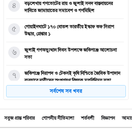
৪
বড়লেখায় গণভোটের রায় ও জুলাই সনদ বাস্তবায়নের
দাবিতে জামায়াতের সমাবেশ ও গণমিছিল
৫
গোয়াইনঘাটে ১৭০ বোতল ভারতীয় ইস্কাফ কফ সিরাপ
উদ্ধার, গ্রেপ্তার ১
৬
জুলাই গণঅভ্যুত্থান দিবস উপলক্ষে জকিগঞ্জে আলোচনা
সভা
৭
জকিগঞ্জে নিরাপদ ও টেকসই কৃষি নিশ্চিতে জৈবিক উপাদান
ব্যবহারে নারীদের অংশগ্রহণ বিষয়ক মতবিনিময় সভা
সর্বশেষ সব খবর
৮
টাঙ্গুয়ার হাওর অবৈধভাবে অনুপ্রবেশের দায়ে ৬ হাউসবোটে
কে জরিমানা
সবুজ প্রান্ত পরিবার
গোপনীয় নীতিমালা
শর্তবলী
বিজ্ঞাপন
আমাদে
৯
সেপ্টেম্বর থেকে সিলেট ওসমানী বিমানবন্দরে ফের বিদেশি
ফ্লাইট চালু করছে সালামএয়ার