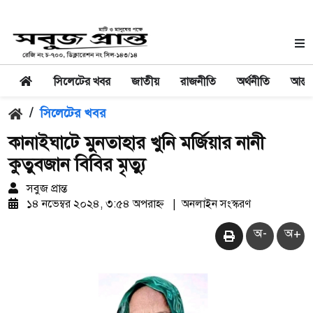
সিলেটের খবর
জাতীয়
রাজনীতি
অর্থনীতি
আন্তর
/
সিলেটের খবর
কানাইঘাটে মুনতাহার খুনি মর্জিয়ার নানী
কুতুবজান বিবির মৃত্যু
সবুজ প্রান্ত
১৪ নভেম্বর ২০২৪, ৩:৫৪ অপরাহ্ন
|
অনলাইন সংস্করণ
অ-
অ+