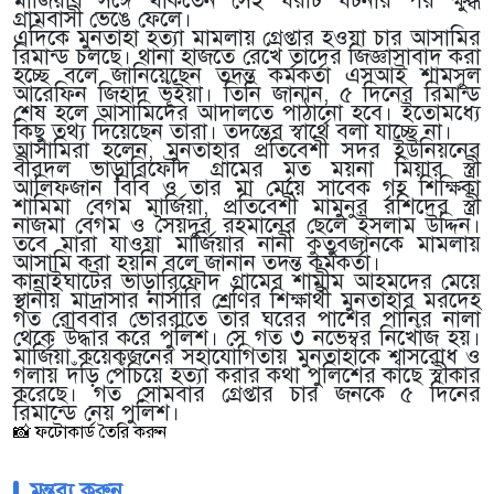
মার্জিয়ার সঙ্গে থাকতেন সেই ঘরটি ঘটনার পর ক্ষুব্ধ
গ্রামবাসী ভেঙে ফেলে।
এদিকে মুনতাহা হত্যা মামলায় গ্রেপ্তার হওয়া চার আসামির
রিমান্ড চলছে। থানা হাজতে রেখে তাদের জিজ্ঞাসাবাদ করা
হচ্ছে বলে জানিয়েছেন তদন্ত কর্মকর্তা এসআই শামসুল
আরেফিন জিহাদ ভূঁইয়া। তিনি জানান, ৫ দিনের রিমান্ড
শেষ হলে আসামিদের আদালতে পাঠানো হবে। ইতোমধ্যে
কিছু তথ্য দিয়েছেন তারা। তদন্তের স্বার্থে বলা যাচ্ছে না।
আসামিরা হলেন, মুনতাহার প্রতিবেশী সদর ইউনিয়নের
বীরদল ভাড়ারিফৌদ গ্রামের মৃত ময়না মিয়ার স্ত্রী
আলিফজান বিবি ও তার মা মেয়ে সাবেক গৃহ শিক্ষিকা
শামিমা বেগম মার্জিয়া, প্রতিবেশী মামুনুর রশিদের স্ত্রী
নাজমা বেগম ও সৈয়দুর রহমানের ছেলে ইসলাম উদ্দিন।
তবে মারা যাওয়া মার্জিয়ার নানী কুতুবজানকে মামলায়
আসামি করা হয়নি বলে জানান তদন্ত কর্মকর্তা।
কানাইঘাটের ভাড়ারিফৌদ গ্রামের শামীম আহমদের মেয়ে
স্থানীয় মাদ্রাসার নার্সারি শ্রেণির শিক্ষার্থী মুনতাহার মরদেহ
গত রোববার ভোররাতে তার ঘরের পাশের পানির নালা
থেকে উদ্ধার করে পুলিশ। সে গত ৩ নভেম্বর নিখোঁজ হয়।
মার্জিয়া কয়েকজনের সহাযোগিতায় মুনতাহাকে শ্বাসরোধ ও
গলায় দঁড়ি পেঁচিয়ে হত্যা করার কথা পুলিশের কাছে স্বীকার
করেছে। গত সোমবার গ্রেপ্তার চার জনকে ৫ দিনের
রিমান্ডে নেয় পুলিশ।
📸 ফটোকার্ড তৈরি করুন
মন্তব্য করুন