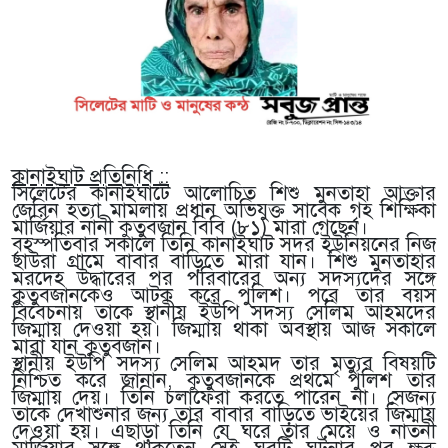
কানাইঘাট প্রতিনিধি ::
সিলেটের কানাইঘাটে আলোচিত শিশু মুনতাহা আক্তার
জেরিন হত্যা মামলায় প্রধান অভিযুক্ত সাবেক গৃহ শিক্ষিকা
মার্জিয়ার নানী কুতুবজান বিবি (৮১) মারা গেছেন।
বৃহস্পতিবার সকালে তিনি কানাইঘাট সদর ইউনিয়নের নিজ
ছাউরা গ্রামে বাবার বাড়িতে মারা যান। শিশু মুনতাহার
মরদেহ উদ্ধারের পর পরিবারের অন্য সদস্যদের সঙ্গে
কুতুবজানকেও আটক করে পুলিশ। পরে তার বয়স
বিবেচনায় তাকে স্থানীয় ইউপি সদস্য সেলিম আহমদের
জিম্মায় দেওয়া হয়। জিম্মায় থাকা অবস্থায় আজ সকালে
মারা যান কুতুবজান।
স্থানীয় ইউপি সদস্য সেলিম আহমদ তার মৃত্যুর বিষয়টি
নিশ্চিত করে জানান, কুতুবজানকে প্রথমে পুলিশ তার
জিম্মায় দেয়। তিনি চলাফেরা করতে পারেন না। সেজন্য
তাকে দেখাশুনার জন্য তার বাবার বাড়িতে ভাইয়ের জিম্মায়
দেওয়া হয়। এছাড়া তিনি যে ঘরে তার মেয়ে ও নাতনী