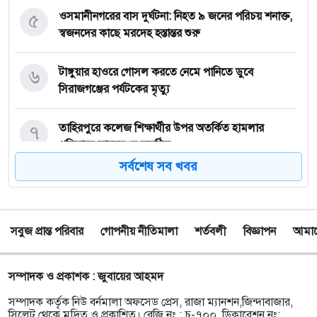
৫
‎ওসমানীনগরের বাস দুর্ঘটনা: নিহত ৯ জনের পরিচয় শনাক্ত,
স্বজনদের কাছে মরদেহ হস্তান্তর শুরু
৬
টাঙ্গুয়ার হাওরে গোসল করতে নেমে পানিতে ডুবে
সিরাজগঞ্জের পর্যটকের মৃত্যু
৭
তাহিরপুরে কলেজ শিক্ষার্থীর উপর অতর্কিত হামলার
প্রতিবাদে মানববন্ধন অনুষ্ঠিত
সর্বশেষ সব খবর
৮
পাঁচ বন্ধু মিলে ঘুরতে এসেছিলেন সিলেট, কফিনবন্দি হয়ে
বাড়ি ফিরছেন সাইফুল
সবুজ প্রান্ত পরিবার
গোপনীয় নীতিমালা
শর্তবলী
বিজ্ঞাপন
আমাদে
৯
সিলেটে অনুষ্ঠান শেষে ফেরার পথে সড়ক দুর্ঘটনায় প্রাণ গেল
তরুণ শিল্পী পেহেলী ভৈরবীর
সম্পাদক ও প্রকাশক : জুবায়ের আহমদ
১০
ওসমানীনগরে ইউনিক ও বেঙ্গল পরিবহনের সংঘর্ষ, নিহত ৯
সম্পাদক কর্তৃক নিউ বর্নমালা অফসেড প্রেস, রাজা ম্যানশন,জিন্দাবাজার,
আহত অন্তত ২৫
সিলেট থেকে মুদ্রিত ও প্রকাশিত। রেজি নং : চ-৭০০, ডিক্লারেশন নং: