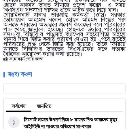
সীমান্তের অভ্যন্তরে চলে যায়। একপর্যায়ে গরু আনতে
হোছন আহমদ ভারত সীমান্তে প্রবেশ করেন। এ সময়
বিএসএফ সদস্যরা গরুসহ তাঁকে আটক করে নিয়ে যান।
গোয়াইনঘাট থানার ভারপ্রাপ্ত কর্মকর্তা (ওসি) সরকার
তোফায়েল আহমেদ বলেন, হোছন আহমদ নিজের গরু
আনতে ভারতের অভ্যন্তরে প্রবেশ করেছেন বলে পরিবারের
পক্ষ থেকে জানানো হয়েছে। হোছনকে উদ্ধারে পরিবারের
সদস্যরা বিজিবি’র পান্তুমাই ক্যাম্পের সহযোগিতা চাইলে
থানায় গিয়ে জিডি করার পরামর্শ দেওয়া হয়। পরে রাতেই
পরিবারের পক্ষ থেকে জিডি করা হয়েছে। তাঁকে ফিরিয়ে
আনতে বিজিবি’র ভারতের বিএসএফের সঙ্গে পতাকা
বৈঠকের আয়োজন করার কথা রয়েছে।
📸 ফটোকার্ড তৈরি করুন
মন্তব্য করুন
সর্বশেষ
জনপ্রিয়
১
সিলেটে হামের উপসর্গ নিয়ে ৮ মাসের শিশু আয়ানের মৃত্যু,
আইসিইউ না পাওয়ার অভিযোগ মা-বাবার