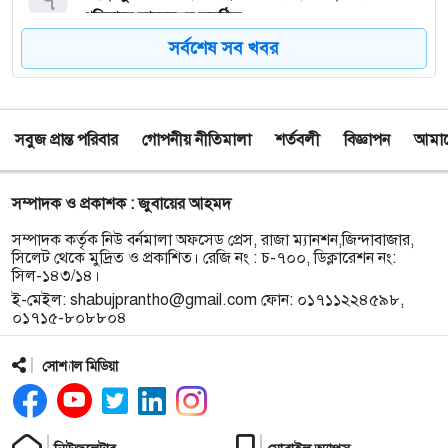
৭
প্রতিবাদে মানববন্ধন অনুষ্ঠিত
সর্বশেষ সব খবর
৮
পাঁচ বন্ধু মিলে ঘুরতে এসেছিলেন সিলেট, কফিনবন্দি হয়ে
বাড়ি ফিরছেন সাইফুল
সবুজ প্রান্ত পরিবার
গোপনীয় নীতিমালা
শর্তবলী
বিজ্ঞাপন
আমাদে
৯
সিলেটে অনুষ্ঠান শেষে ফেরার পথে সড়ক দুর্ঘটনায় প্রাণ গেল
তরুণ শিল্পী পেহেলী ভৈরবীর
সম্পাদক ও প্রকাশক : জুবায়ের আহমদ
১০
ওসমানীনগরে ইউনিক ও বেঙ্গল পরিবহনের সংঘর্ষ, নিহত ৯
সম্পাদক কর্তৃক নিউ বর্নমালা অফসেড প্রেস, রাজা ম্যানশন,জিন্দাবাজার,
আহত অন্তত ২৫
সিলেট থেকে মুদ্রিত ও প্রকাশিত। রেজি নং : চ-৭০০, ডিক্লারেশন নং:
সিল-১৪৩/১৪।
ই-মেইল:
shabujprantho@gmail.com
ফোন: ০১৭১১২২৪৫৯৮,
১১
ফেসবুক অ্যাড পেমেন্টে যুক্ত হলো ‘বিকাশ
০১৭১৫-৮০৮৮০৪
সোশ্যাল মিডিয়া
১২
সিলেটে চার বছরের শিশু ফাহিমা ধর্ষণ ও হত্যা মামলায়
জাকিরের ফাঁসি, ৫ লাখ টাকা জরিমানা