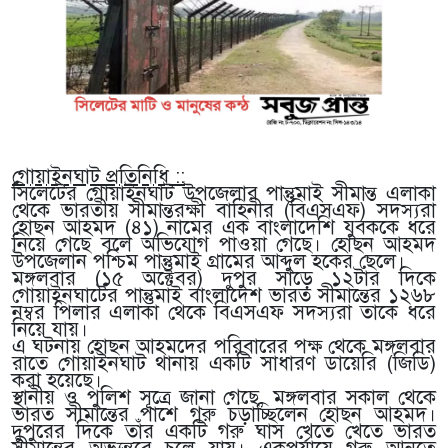
গোয়াইনঘাট প্রতিনিধি ::
সিলেটের গোয়াইনঘাট উপজেলার পান্তুমাই সীমান্ত এলাকা
থেকে ভারতীয় সীমান্তরক্ষী বাহিনীর (বিএসএফ) সদস্যরা
হোছন আহমদ (৪১) নামের এক বাংলাদেশি যুবককে ধরে
নিয়ে গেছে বলে অভিযোগ পাওয়া গেছে। হোছন আহমদ
উপজেলান পশ্চিম পান্তুমাই গ্রামের আব্দুল হকের ছেলে।
মঙ্গলবার (১৫ অক্টেবর) দুপুর সাড়ে ১২টার দিকে
গোয়াইনঘাটের পান্তুমাই বাংলাদেশ ভারত সীমান্তের ১২৬৮
নম্বর পিলার এলাকা থেকে বিএসএফ সদস্যরা তাকে ধরে
নিয়ে যায়।
এ ঘটনায় হোছন আহমদের পরিবারের পক্ষ থেকে মঙ্গলবার
রাতে গোয়াইনঘাট থানায় একটি সাধারণ ডায়েরি (জিডি)
করা হয়েছে।
স্থানীয় ও পুলিশ সূত্রে জানা গেছে, মঙ্গলবার সকাল থেকে
ভারত সীমান্তের পাশে গরু চড়াচ্ছিলেন হোছন আহমদ।
দুপুরের দিকে তাঁর একটি গরু ঘাস খেতে খেতে ভারত