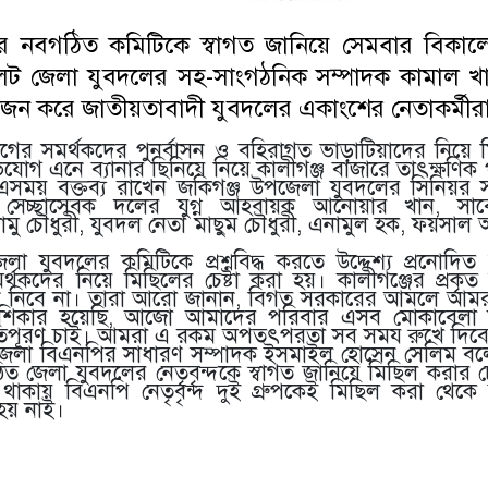
র নবগঠিত কমিটিকে স্বাগত জানিয়ে সেমবার বিকালে
লেট জেলা যুবদলের সহ-সাংগঠনিক সম্পাদক কামাল খান
ন করে জাতীয়তাবাদী যুবদলের একাংশের নেতাকর্মীর
ের সমর্থকদের পুনর্বাসন ও বহিরাগত ভাড়াটিয়াদের নিয়ে 
িযোগ এনে ব্যানার ছিনিয়ে নিয়ে কালীগঞ্জ বাজারে তাৎক্ষণি
সময় বক্তব্য রাখেন জকিগঞ্জ উপজেলা যুবদলের সিনিয়র স
 সেচ্ছাসেবক দলের যুগ্ন আহবায়ক আনোয়ার খান, সা
ামু চৌধুরী, যুবদল নেতা মাছুম চৌধুরী, এনামুল হক, ফয়সাল
া যুবদলের কমিটিকে প্রশ্নবিদ্ধ করতে উদ্দেশ্য প্রনোদিত 
্থকদের নিয়ে মিছিলের চেষ্টা করা হয়। কালীগঞ্জের প্রকৃত
েনে নিবে না। তারা আরো জানান, বিগত সরকারের আমলে আমর
 শিকার হয়েছি, আজো আমাদের পরিবার এসব মোকাবেলা
িপূরণ চাই। আমরা এ রকম অপতৎপরতা সব সময রুখে দিব
পজেলা বিএনপির সাধারণ সম্পাদক ইসমাইল হোসেন সেলিম বলে
িত জেলা যুবদলের নেতৃবৃন্দকে স্বাগত জানিয়ে মিছিল করার চ
াকায় বিএনপি নেতৃবৃন্দ দুই গ্রুপকেই মিছিল করা থেকে
হয় নাই।