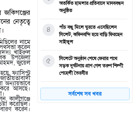
অতর্কিত হামলার প্রতিবাদে মানববন্ধন
অনুষ্ঠিত
 জকিগঞ্জের
ের নেতৃত্বে
৪
পাঁচ বন্ধু মিলে ঘুরতে এসেছিলেন
া।
সিলেট, কফিনবন্দি হয়ে বাড়ি ফিরছেন
মিছিলের নামে
সাইফুল
ক পথসভা করেন
দস্য খাইরুল
বেক উপজেলা
৫
সিলেটে অনুষ্ঠান শেষে ফেরার পথে
 আহমদ, জুয়েল
সড়ক দুর্ঘটনায় প্রাণ গেল তরুণ শিল্পী
হয়ে ফ্যাসিস্ট
পেহেলী ভৈরবীর
 জাতীয়তাবাদী
া অন্যায়ভাবে
 করে আসছে।
৬
ওসমানীনগরে ইউনিক ও বেঙ্গল
ো।
সর্বশেষ সব খবর
পরিবহনের সংঘর্ষ, নিহত ৯ আহত অন্তত
ন, কালীগঞ্জে
েষ্টা করেছিল।
২৫
 বারণ করেন।
৭
ফেসবুক অ্যাড পেমেন্টে যুক্ত হলো
‘বিকাশ