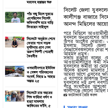
মরদেহ হস্তান্তর শুরু
সিলেট জেলা যুবদলে
পাঁচ বন্ধু মিলে ঘুরতে
কালীগঞ্জ বাজারে সি
এসেছিলেন সিলেট,
কফিনবন্দি হয়ে বাড়ি
আনন্দ মিছিলের আয়োজ
ফিরছেন সাইফুল
পরে মিছিলে আওয়ামীলীগ
যুবদলে অনুপ্রবেশের অভ
সিলেটে অনুষ্ঠান শেষে
অপর অংশের নেতারা। এ
ফেরার পথে সড়ক
ইসলাম, সিলেট জেলা
দুর্ঘটনায় প্রাণ গেল
সেচ্ছাসেবকদলের নেতা শ
তরুণ শিল্পী পেহেলী
আহমদ প্রমুখ।
ভৈরবীর
সভায় বক্তারা বলেন, জেল
আওয়ামীলীগের কর্মী সমর
যুবদলের কর্মীরা তা ম
ওসমানীনগরে ইউনিক
অনেক হামলা মামলার
ও বেঙ্গল পরিবহনের
আমরা আগে এসবের ক্ষত
সংঘর্ষ, নিহত ৯ আহত
এ ব্যাপারে জকিগঞ্জ উ
অন্তত ২৫
যুবদলের দুই গ্রুপ নবগঠ
পরে সংঘাতের আশংকা থ
কালীগঞ্জে কোনো মিছিল 
সিলেটে চার বছরের
📸 ফটোকার্ড তৈরি করুন
শিশু ফাহিমা ধর্ষণ ও
হত্যা মামলায়
জাকিরের ফাঁসি, ৫
মন্তব্য করুন