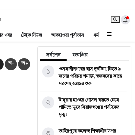
া
ির খবর
টেইক নিউজ
আবহাওয়া পূর্বাভাস
ধর্ম
সর্বশেষ
জনপ্রিয়
অ-
অ+
১
‎ওসমানীনগরের বাস দুর্ঘটনা: নিহত ৯
জনের পরিচয় শনাক্ত, স্বজনদের কাছে
মরদেহ হস্তান্তর শুরু
২
টাঙ্গুয়ার হাওরে গোসল করতে নেমে
পানিতে ডুবে সিরাজগঞ্জের পর্যটকের
মৃত্যু
৩
তাহিরপুরে কলেজ শিক্ষার্থীর উপর