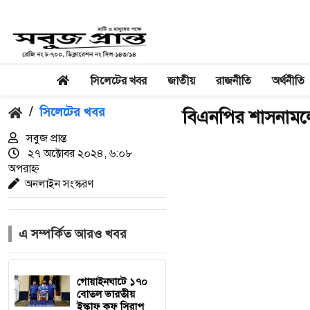
সিলেটের খবর
জাতীয়
রাজনীতি
অর্থনীতি
/
সিলেটের খবর
বিএনপির শাসনামলে
সবুজ প্রান্ত
২৭ অক্টোবর ২০২৪, ৬:০৮
অপরাহ্ন
অনলাইন সংস্করণ
এ সম্পর্কিত আরও খবর
গোয়াইনঘাটে ১৭০
বোতল ভারতীয়
ইস্কাফ কফ সিরাপ