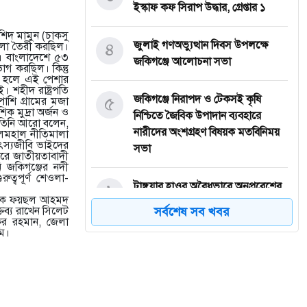
ইস্কাফ কফ সিরাপ উদ্ধার, গ্রেপ্তার ১
শিদ মামুন (চাকসু
৪
জুলাই গণঅভ্যুত্থান দিবস উপলক্ষে
মালা তৈরী করছিল।
”। বাংলাদেশে ৫৩
জকিগঞ্জে আলোচনা সভা
গ করছিল। কিন্তু
ষ হলে এই পেশার
 শহীদ রাষ্ট্রপতি
৫
জকিগঞ্জে নিরাপদ ও টেকসই কৃষি
পাশি গ্রামের মজা
ক মুদ্রা অর্জন ও
নিশ্চিতে জৈবিক উপাদান ব্যবহারে
তিনি আরো বলেন,
নারীদের অংশগ্রহণ বিষয়ক মতবিনিময়
জলমহাল নীতিমালা
স্যজীবি ভাইদের
সভা
জারে জাতীয়তাবাদী
ি জকিগঞ্জের নদী
ুত্বপূর্ণ শেওলা-
৬
টাঙ্গুয়ার হাওর অবৈধভাবে অনুপ্রবেশের
বায়ক ফয়ছল আহমদ
দায়ে ৬ হাউসবোটে কে জরিমানা
তব্য রাখেন সিলেট
সর্বশেষ সব খবর
র রহমান, জেলা
ম।
৭
সেপ্টেম্বর থেকে সিলেট ওসমানী
বিমানবন্দরে ফের বিদেশি ফ্লাইট চালু
করছে সালামএয়ার