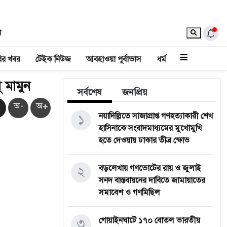
া
ির খবর
টেইক নিউজ
আবহাওয়া পূর্বাভাস
ধর্ম
 মামুন
সর্বশেষ
জনপ্রিয়
অ-
অ+
১
নয়াদিল্লিতে সাজাপ্রাপ্ত গণহত্যাকারী শেখ
হাসিনাকে সংবাদমাধ্যমের মুখোমুখি
হতে দেওয়ায় ঢাকার তীব্র ক্ষোভ
২
বড়লেখায় গণভোটের রায় ও জুলাই
সনদ বাস্তবায়নের দাবিতে জামায়াতের
সমাবেশ ও গণমিছিল
৩
গোয়াইনঘাটে ১৭০ বোতল ভারতীয়