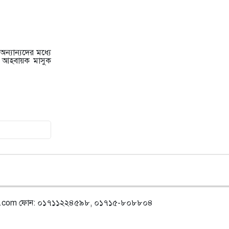
৮
জকিগঞ্জে প্রাইম মিনিস্টার্স গোল্ডকাপ
ফুটবল টুর্নামেন্ট উপলক্ষে প্রস্তুতিমূলক
সভা
ন্যান্যদের মধ্যে
৯
যশোরের স্কুলছাত্রীকে নিয়ে সিলেটে
র আহবায়ক মাসুক
আত্মগোপন, মাজার গেট থেকে গ্রেফতার
হবিগঞ্জের যুবক
১০
বালাউটে ফ্রি চক্ষু চিকিৎসা ক্যাম্প : প্রায়
৫ শত রোগী পেলেন চিকিৎসাসেবা,
ছানি অপারেশনের জন্য ১৬২ জন
নির্বাচিত
১১
স্থানীয় উন্নয়নে দরিদ্র জনগোষ্ঠীর
অংশগ্রহণ নিশ্চিতে জকিগঞ্জে মতবিনিময়
সভা
l.com
ফোন: ০১৭১১২২৪৫৯৮, ০১৭১৫-৮০৮৮০৪
মায়ের অভিযোগের পর গ্রামবাসীর হাতে