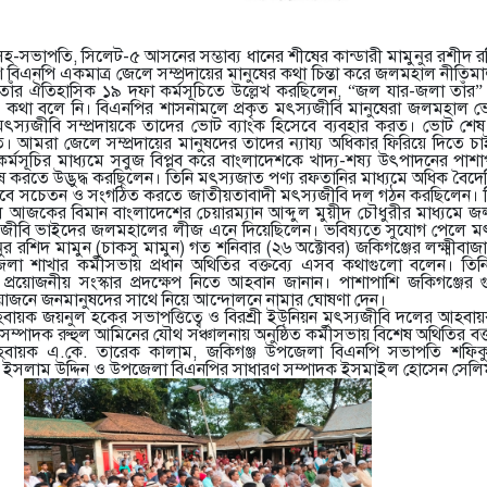
হ-সভাপতি, সিলেট-৫ আসনের সম্ভাব্য ধানের শীষের কান্ডারী মামুনুর রশীদ র
শে বিএনপি একমাত্র জেলে সম্প্রদায়ের মানুষের কথা চিন্তা করে জলমহাল নীতি
ন তাঁর ঐতিহাসিক ১৯ দফা কর্মসূচিতে উল্লেখ করছিলেন, “জল যার-জলা তাঁর
থা বলে নি। বিএনপির শাসনামলে প্রকৃত মৎস্যজীবি মানুষেরা জলমহাল ভো
স্যজীবি সম্প্রদায়কে তাদের ভোট ব্যাংক হিসেবে ব্যবহার করত। ভোট শে
আমরা জেলে সম্প্রদায়ের মানুষদের তাদের ন্যায্য অধিকার ফিরিয়ে দিতে চাই।
র্মসূচির মাধ্যমে সবুজ বিপ্লব করে বাংলাদেশকে খাদ্য-শষ্য উৎপাদনের পাশা
ষ করতে উদ্ভুদ্ধ করছিলেন। তিনি মৎস্যজাত পণ্য রফতানির মাধ্যমে অধিক বৈদেশি
ভাবে সচেতন ও সংগঠিত করতে জাতীয়তাবাদী মৎস্যজীবি দল গঠন করছিলেন। 
আজকের বিমান বাংলাদেশের চেয়ারম্যান আব্দুল মুয়ীদ চৌধুরীর মাধ্যমে 
ীবি ভাইদের জলমহালের লীজ এনে দিয়েছিলেন। ভবিষ্যতে সুযোগ পেলে মৎ
র রশিদ মামুন (চাকসু মামুন) গত শনিবার (২৬ অক্টোবর) জকিগঞ্জের লক্ষ্মীবা
লা শাখার কর্মীসভায় প্রধান অথিতির বক্তব্যে এসব কথাগুলো বলেন। তিন
প্রয়োজনীয় সংস্কার প্রদক্ষেপ নিতে আহবান জানান। পাশাপাশি জকিগঞ্জের গুর
রয়োজনে জনমানুষদের সাথে নিয়ে আন্দোলনে নামার ঘোষণা দেন।
ায়ক জয়নুল হকের সভাপত্তিত্বে ও বিরশ্রী ইউনিয়ন মৎস্যজীবি দলের আহ
্পাদক রুহুল আমিনের যৌথ সঞ্চালনায় অনুষ্ঠিত কর্মীসভায় বিশেষ অথিতির বক্
হবায়ক এ.কে. তারেক কালাম, জকিগঞ্জ উপজেলা বিএনপি সভাপতি শফিকু
ক ইসলাম উদ্দিন ও উপজেলা বিএনপির সাধারণ সম্পাদক ইসমাইল হোসেন সেলি