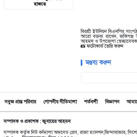
হাজতে
বিরশ্রী ইউনিয়ন বিএনপির সাংগঠ
আরো বক্তব্য রাখেন, জকিগঞ
আহমদ ও উপজেলা স্বেচ্ছাসেব
📸 ফটোকার্ড তৈরি করুন
মন্তব্য করুন
সবুজ প্রান্ত পরিবার
গোপনীয় নীতিমালা
শর্তবলী
বিজ্ঞাপন
আমাদে
সম্পাদক ও প্রকাশক : জুবায়ের আহমদ
সম্পাদক কর্তৃক নিউ বর্নমালা অফসেড প্রেস, রাজা ম্যানশন,জিন্দাবাজার, সিলে