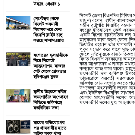
উদ্ধার, গ্রেপ্তার ১
সিলেট জেলা বিএনপির সিনিয়র স
সেপ্টেম্বর থেকে
মামুন) বলেন, স্বাধীন বাংলাদে
সিলেট ওসমানী
শহীদ রাষ্ট্রপতি জিয়াউর রহমা
বিমানবন্দরে ফের
বছরের ইতিহাসেও কেউ এরকম ক
একটি বিশেষ রাজনৈতিক দল মৎ
বিদেশি ফ্লাইট চালু
মানুষদের তারা জলে ফেলে দিত। 
করছে সালামএয়ার
জিয়াউর রহমান তাঁর খালকাটা ক
পুকুর সংস্কার করে খালে মাছ চা
জেলে সম্প্রদায়কে রাজনৈতিক
যশোরের স্কুলছাত্রীকে
বিগত বিএনপি সরকারের আমলে 
নিয়ে সিলেটে
করে আপনাদের এলাকার মৎস্যজ
আত্মগোপন, মাজার
কল্যাণে কাজ করে যাবো। মামুনু
গেট থেকে গ্রেফতার
মৎস্যজীবি দল জকিগঞ্জ উপজে
হবিগঞ্জের যুবক
ভাঙনরোধে অন্তবর্তী সরকারকে 
জকিগঞ্জ রোড সংস্কার করতে প্
উপজেলা মৎস্যজীবি দলের আহব
স্থানীয় উন্নয়নে দরিদ্র
এবং ইউনিয়ন বিএনপির সাধারণ সম
জনগোষ্ঠীর অংশগ্রহণ
জেলার মাৎস্যজীবি দলের আ
মৎস্যজীবি দলের যুগ্ম আহবায়
নিশ্চিতে জকিগঞ্জে
মতবিনিময় সভা
মায়ের অভিযোগের
পর গ্রামবাসীর হাতে
আটক যুবক থানা