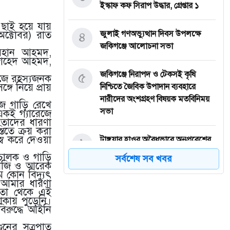
ইস্কাফ কফ সিরাপ উদ্ধার, গ্রেপ্তার ১
 ছাই হয়ে যায়
অক্টোবর) রাত
৪
জুলাই গণঅভ্যুত্থান দিবস উপলক্ষে
জকিগঞ্জে আলোচনা সভা
 রেহান আহমদ,
জাহেদ আহমদ,
৫
জকিগঞ্জে নিরাপদ ও টেকসই কৃষি
েজে রহস্যজনক
গে নিয়ে প্রায়
নিশ্চিতে জৈবিক উপাদান ব্যবহারে
নারীদের অংশগ্রহণ বিষয়ক মতবিনিময়
জে গাড়ি রেখে
সভা
একই গ্যারেজে
 তাদের ধারণা
িতে ক্রয় করা
ব করে দেওয়া
৬
টাঙ্গুয়ার হাওর অবৈধভাবে অনুপ্রবেশের
দায়ে ৬ হাউসবোটে কে জরিমানা
 চালক ও গাড়ি
সর্বশেষ সব খবর
িএনজি ও আরেক
ে কোন বিদ্যুৎ
৭
সেপ্টেম্বর থেকে সিলেট ওসমানী
 আমার ধারণা
 তা থেকে এই
বিমানবন্দরে ফের বিদেশি ফ্লাইট চালু
াকায় পুড়েনি।
করছে সালামএয়ার
িরুদ্ধে আইনি
নের সূত্রপাত