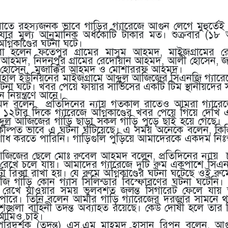
রাতে রহস্যজনক ভাবে গাড়ির গ্যারেজে আগুন লেগে মুহুর্তেই
ার মুল্য আনুমানিক অর্ধকোটি টাকার মত। শুক্রবার (১৮ 
্নিকাণ্ডের ঘটনা ঘটে।
লিকরা হলেন ফতেপুর গ্রামের মাসুম আহমদ, মাইজগ্রামের
ম আহমদ, নিদনপুর গ্রামের রেদোয়ান আহমদ, আলী হোসেন, 
 হোসেন, মুজাক্কির আহমদ ও মোশাররফ আহমদ।
রহাল ইউনিয়নের মাইজগ্রামে আব্দুল আজিজের সিএনজি গ্যার
টনা ঘটে। খবর পেয়ে ফায়ার সার্ভিসের একটি টিম স্থানীয়দের সঙ্
ন নিয়ন্ত্রণে আনে।
আহমদ বলেন, প্রতিদিনের ন্যায় গতকাল রাতেও আমরা গ্যারে
২টার দিকে গ্যারেজে অগ্নিকাণ্ডের খবর পেয়ে গিয়ে দেখি 
ব্দুল আজিজের গাড়ি ছাড়া সকল গাড়ি পুড়ে ছাই হয়ে গেছে।
পরিকল্পিত ভাবে এ ঘটনা ঘটিয়েছে। এ সময় অনেকে বলেন, কিস্ত
ধ করতে পারিনি। গাড়িগুলি পুড়িয়ে আমাদেরকে একদম নিঃস্
 আজিজের ছেলে মোঃ রুবেল আহমদ বলেন, প্রতিদিনের ন্যায়
়ি রেখে চলে যায়। আমাদের গ্যারেজে দুটি রুম একপাশে স
 রিক্সা রাখা হয়। যে রুমে অগ্নিকাণ্ডের ঘটনা ঘটেছে ওই রুম
 গাড়ি কোন গ্যাস সিলিন্ডার বিস্ফোরণের ঘটনা ঘটেনি।
ে রেখে যাওয়ার সময় ভুলবশত জলন্ত সিগারেট ফেলে যায়
ে পারে। তিনি বলেন আমার গাড়ি গ্যারেজের দরজার সামনে থ
্খলা বাহিনী তদন্ত অব্যাহত রয়েছে। কেউ দোষী হলে তার ব
া আমিও চাই।
পরিদর্শক (তদন্ত) এস.এম মাহমুদ হাসান রিপন বলেন, আগু