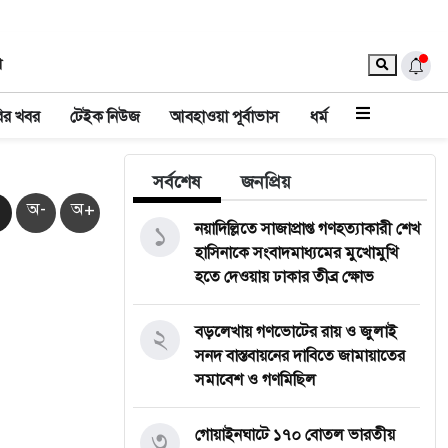
া
ির খবর
টেইক নিউজ
আবহাওয়া পূর্বাভাস
ধর্ম
সর্বশেষ
জনপ্রিয়
অ-
অ+
১
নয়াদিল্লিতে সাজাপ্রাপ্ত গণহত্যাকারী শেখ
হাসিনাকে সংবাদমাধ্যমের মুখোমুখি
হতে দেওয়ায় ঢাকার তীব্র ক্ষোভ
২
বড়লেখায় গণভোটের রায় ও জুলাই
সনদ বাস্তবায়নের দাবিতে জামায়াতের
সমাবেশ ও গণমিছিল
৩
গোয়াইনঘাটে ১৭০ বোতল ভারতীয়