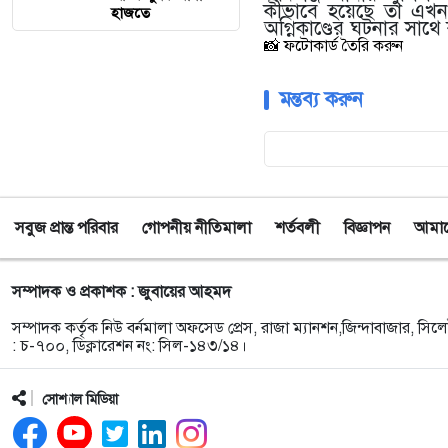
কীভাবে হয়েছে তা এখনও 
হাজতে
অগ্নিকাণ্ডের ঘটনার সাথে
📸 ফটোকার্ড তৈরি করুন
মন্তব্য করুন
সবুজ প্রান্ত পরিবার
গোপনীয় নীতিমালা
শর্তবলী
বিজ্ঞাপন
আমাদে
সম্পাদক ও প্রকাশক : জুবায়ের আহমদ
সম্পাদক কর্তৃক নিউ বর্নমালা অফসেড প্রেস, রাজা ম্যানশন,জিন্দাবাজার, সিলে
: চ-৭০০, ডিক্লারেশন নং: সিল-১৪৩/১৪।
সোশ্যাল মিডিয়া