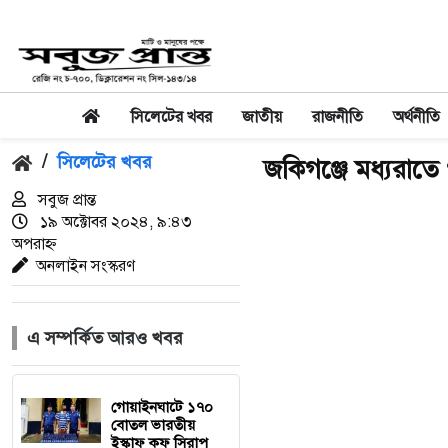
সিলেটের খবর
জাতীয়
রাজনীতি
অর্থনীতি
/
সিলেটের খবর
জকিগঞ্জে মধ্যরাতে 
সবুজ প্রান্ত
১৯ অক্টোবর ২০২৪, ৯:৪৩
অপরাহ্ন
অনলাইন সংস্করণ
এ সম্পর্কিত আরও খবর
গোয়াইনঘাটে ১৭০
বোতল ভারতীয়
ইস্কাফ কফ সিরাপ