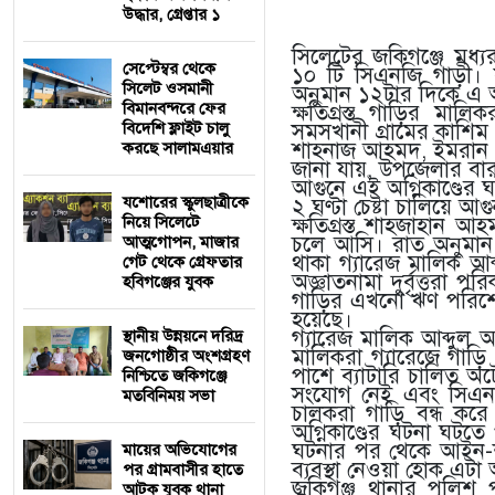
উদ্ধার, গ্রেপ্তার ১
সিলেটের জকিগঞ্জে মধ্য
সেপ্টেম্বর থেকে
১০ টি সিএনজি গাড়ী। য
সিলেট ওসমানী
অনুমান ১২টার দিকে এ অগ
বিমানবন্দরে ফের
ক্ষতিগ্রস্ত গাড়ির মা
বিদেশি ফ্লাইট চালু
সমসখানী গ্রামের কাশি
শাহনাজ আহমদ, ইমরান
করছে সালামএয়ার
জানা যায়, উপজেলার বা
আগুনে এই অগ্নিকাণ্ডের ঘ
যশোরের স্কুলছাত্রীকে
২ ঘণ্টা চেষ্টা চালিয়ে আগু
নিয়ে সিলেটে
ক্ষতিগ্রস্ত শাহজাহান 
চলে আসি। রাত অনুমান ১
আত্মগোপন, মাজার
থাকা গ্যারেজ মালিক আ
গেট থেকে গ্রেফতার
অজ্ঞাতনামা দুর্বৃত্তরা 
হবিগঞ্জের যুবক
গাড়ির এখনো ঋণ পরিশো
হয়েছে।
গ্যারেজ মালিক আব্দুল
স্থানীয় উন্নয়নে দরিদ্র
মালিকরা গ্যারেজে গাড
জনগোষ্ঠীর অংশগ্রহণ
পাশে ব্যাটারি চালিত অটো
নিশ্চিতে জকিগঞ্জে
সংযোগ নেই এবং সিএনজি
মতবিনিময় সভা
চালকরা গাড়ি বন্ধ কর
অগ্নিকাণ্ডের ঘটনা ঘটত
ঘটনার পর থেকে আইন-শৃঙ
মায়ের অভিযোগের
ব্যবস্থা নেওয়া হোক এট
পর গ্রামবাসীর হাতে
জকিগঞ্জ থানার পুলিশ 
আটক যুবক থানা