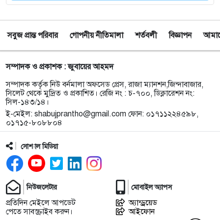
৮
জাকিরের ফাঁসি, ৫ লাখ টাকা জরিমানা
সবুজ প্রান্ত পরিবার
গোপনীয় নীতিমালা
শর্তবলী
বিজ্ঞাপন
আমাদে
৯
নয়াদিল্লিতে সাজাপ্রাপ্ত গণহত্যাকারী শেখ হাসিনাকে
সংবাদমাধ্যমের মুখোমুখি হতে দেওয়ায় ঢাকার তীব্র ক্ষোভ
সম্পাদক ও প্রকাশক : জুবায়ের আহমদ
১০
বড়লেখায় গণভোটের রায় ও জুলাই সনদ বাস্তবায়নের
সম্পাদক কর্তৃক নিউ বর্নমালা অফসেড প্রেস, রাজা ম্যানশন,জিন্দাবাজার,
দাবিতে জামায়াতের সমাবেশ ও গণমিছিল
সিলেট থেকে মুদ্রিত ও প্রকাশিত। রেজি নং : চ-৭০০, ডিক্লারেশন নং:
সিল-১৪৩/১৪।
ই-মেইল:
shabujprantho@gmail.com
ফোন: ০১৭১১২২৪৫৯৮,
১১
গোয়াইনঘাটে ১৭০ বোতল ভারতীয় ইস্কাফ কফ সিরাপ
০১৭১৫-৮০৮৮০৪
উদ্ধার, গ্রেপ্তার ১
সোশ্যাল মিডিয়া
১২
জুলাই গণঅভ্যুত্থান দিবস উপলক্ষে জকিগঞ্জে আলোচনা
সভা
নিউজলেটার
মোবাইল অ্যাপস
১৩
জকিগঞ্জে নিরাপদ ও টেকসই কৃষি নিশ্চিতে জৈবিক উপাদান
প্রতিদিন মেইলে আপডেট
অ্যান্ড্রয়েড
ব্যবহারে নারীদের অংশগ্রহণ বিষয়ক মতবিনিময় সভা
পেতে সাবস্ক্রাইব করুন।
আইফোন