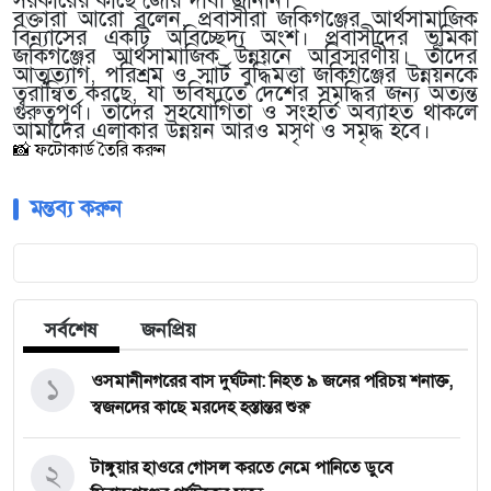
সরকারের কাছে জোর দাবী জানান।
বক্তারা আরো বলেন, প্রবাসীরা জকিগঞ্জের আর্থসামাজিক
বিন্যাসের একটি অবিচ্ছেদ্য অংশ। প্রবাসীদের ভূমিকা
জকিগঞ্জের আর্থসামাজিক উন্নয়নে অবিস্মরণীয়। তাঁদের
আত্মত্যাগ, পরিশ্রম ও স্মার্ট বুদ্ধিমত্তা জকিগঞ্জের উন্নয়নকে
ত্বরান্বিত করছে, যা ভবিষ্যতে দেশের সমৃদ্ধির জন্য অত্যন্ত
গুরুত্বপূর্ণ। তাঁদের সহযোগিতা ও সংহতি অব্যাহত থাকলে
আমাদের এলাকার উন্নয়ন আরও মসৃণ ও সমৃদ্ধ হবে।
📸 ফটোকার্ড তৈরি করুন
মন্তব্য করুন
সর্বশেষ
জনপ্রিয়
১
‎ওসমানীনগরের বাস দুর্ঘটনা: নিহত ৯ জনের পরিচয় শনাক্ত,
স্বজনদের কাছে মরদেহ হস্তান্তর শুরু
২
টাঙ্গুয়ার হাওরে গোসল করতে নেমে পানিতে ডুবে