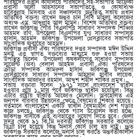
পরিষদের প্রধান কার্যালয়ে পরিষদের সহ-সভাপতি আফ্রিকা
প্রবাসী আলী আহসানের সভাপতিত্বে ও কোষাধ্যক্ষ
হাবিবুল্লাহ মিসবাহ এর সঞ্চালনায় অনুষ্ঠিত সভায় প্রধান
অতিথির বক্তব্য রাখেন জহুর চান বিবি মহিলা কলেজের
অধ্যক্ষ এম. আব্দুল্লাহ আল মামুন। বিশেষ অতিথির বক্তব্য
রাখেন জকিগঞ্জ পৌর বিএনপির সাধারণ সম্পাদক শিব্বির
আহমদ রণি, উপজেলা বিএনপির যুগ্ম সাধারণ সম্পাদক
হাসান আহমদ, জকিগঞ্জ উপজেলা প্রেসক্লাবের সভাপতি
সাংবাদিক জুবায়ের আহমদ।
জকিগঞ্জ প্রবাসী ঐক্য পরিষদের দপ্তর সম্পাদক মঈন উদ্দিন
মনই এর স্বাগত বক্তব্যের মাধ্যমে শুরু হওয়া সভায়
উপস্থিত ছিলেন উপজেলা কৃষকলীগের সাধারণ সম্পাদক
সার্জেন্ট (অব) বেলাল আহমদ, প্রবাসী ঐক্য পরিষদের
ক্রীড়া সম্পাদক কামরুল হাসান, জকিগঞ্জ উপজেলা
প্রেসক্লাবের সাধারণ সম্পাদক আহসান হাবীব লায়েক,
সাংবাদিক আজাদুর রহমান, আব্দুশ শহীদ শাকির প্রমুখ।
সভায় বক্তারা বলেন, ১৯৭১ সালে বাংলাদেশ স্বাধীন
হওয়ার প্রায় ১ মাস পূর্বে জকিগঞ্জ স্বাধীন হয়েছিল। কিন্তু
এটার রাষ্ট্রীয় স্বীকৃতি আজোও মেলেনি। অবহেলিত এই
জনপদ বারবার উন্নয়নের ক্ষেত্রে বৈষম্যের শিকার হয়েছে।
বর্তমানে বাংলাদেশে একটি স্বাধীন বৈষম্যহীন দেশ গড়ার
কাজ চলছে। জকিগঞ্জ থেকে গ্যাস উত্তোলন করা হচ্ছে,
জকিগঞ্জ বাসীকে এই ব্যবহারের সুযোগ দিতে হবে। জেলা
সদর থেকে ৯১ কি.মি দুরবর্তী জকিগঞ্জ সরকারি কলেজে
ডিগ্রী চালু হয়েছে কিন্তু অনার্স কোর্স চালু হয় নাই। দ্রুত
জকিগঞ্জ সরকারি কলেজে অনার্স চালু করতে অন্তর্বর্তীকালীন